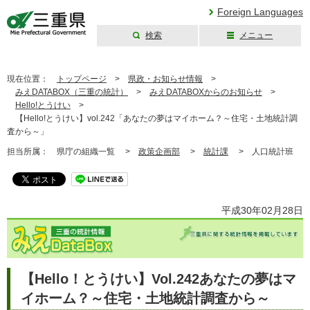
Foreign Languages
検索
メニュー
三重県公式ウェブ
サイト
現在位置：
トップページ
>
県政・お知らせ情報
>
みえDATABOX（三重の統計）
>
みえDATABOXからのお知らせ
>
Hello!とうけい
>
【Hello!とうけい】vol.242「あなたの夢はマイホーム？～住宅・土地統計調
査から～」
担当所属：
県庁の組織一覧 >
政策企画部
>
統計課
>
人口統計班
平成30年02月28日
【Hello！とうけい】Vol.242あなたの夢はマ
イホーム？～住宅・土地統計調査から～