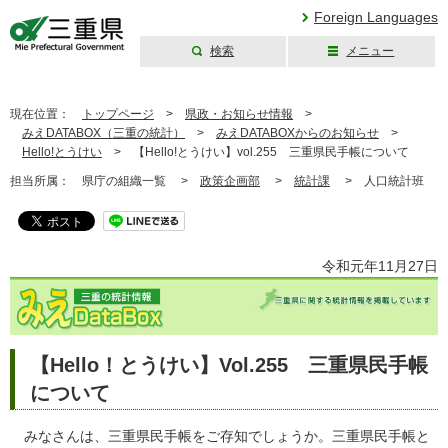
Foreign Languages
検索
メニュー
三重県公式ウェブ
サイト
現在位置：
トップページ
>
県政・お知らせ情報
>
みえDATABOX（三重の統計）
>
みえDATABOXからのお知らせ
>
Hello!とうけい
>
【Hello!とうけい】vol.255 三重県民手帳について
担当所属：
県庁の組織一覧 >
政策企画部
>
統計課
>
人口統計班
令和元年11月27日
【Hello！とうけい】Vol.255 三重県民手帳
について
みなさんは、三重県民手帳をご存知でしょうか。三重県民手帳と