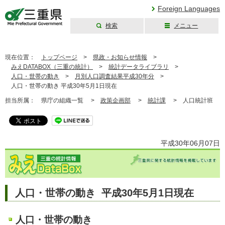
Foreign Languages
検索
メニュー
三重県公式ウェブ
サイト
現在位置：
トップページ
>
県政・お知らせ情報
>
みえDATABOX（三重の統計）
>
統計データライブラリ
>
人口・世帯の動き
>
月別人口調査結果平成30年分
>
人口・世帯の動き 平成30年5月1日現在
担当所属：
県庁の組織一覧 >
政策企画部
>
統計課
>
人口統計班
平成30年06月07日
人口・世帯の動き 平成30年5月1日現在
人口・世帯の動き