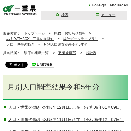
Foreign Languages
検索
メニュー
三重県公式ウェブ
サイト
現在位置：
トップページ
>
県政・お知らせ情報
>
みえDATABOX（三重の統計）
>
統計データライブラリ
>
人口・世帯の動き
>
月別人口調査結果令和5年分
担当所属：
県庁の組織一覧 >
政策企画部
>
統計課
月別人口調査結果令和5年分
人口・世帯の動き 令和5年12月1日現在
（令和06年01月09日）
人口・世帯の動き 令和5年11月1日現在
（令和05年12月07日）