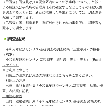
（甲調査）調査員が担当調査区内の全ての事業所について、外観に
よる確認又は事業所の管理責任者に確認するなどしてその活動状態
を調査するとともに、新たに把握した事業所については、調査票を
配布して調査します。
（乙調査）国、都道府県、市町村がそれぞれの事業所に、調査票を
配布して調査します。
調査結果
・令和元年経済センサス-基礎調査の調査結果（三重県分）の概要
（PDF）
・令和元年経済センサス-基礎調査 統計表（表１～表６）（Excel
ファイル）
※ご利用に際して
利用上の注意及び用語の意味などはこちらをご覧ください。
・利用上の注意
出典：総務省統計局「令和元年経済センサス₋基礎調査 結果の概
要」表紙裏に記載
・用語の解説
出典：総務省統計局「令和元年経済センサス₋基礎調査 結果の概