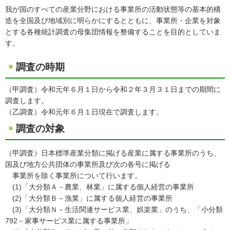
我が国のすべての産業分野における事業所の活動状態等の基本的構
造を全国及び地域別に明らかにするとともに、事業所・企業を対象
とする各種統計調査の母集団情報を整備することを目的としていま
す。
調査の時期
（甲調査）令和元年６月１日から令和２年３月３１日までの期間に
調査します。
（乙調査）令和元年６月１日現在で調査します。
調査の対象
（甲調査）日本標準産業分類に掲げる産業に属する事業所のうち、
国及び地方公共団体の事業所及び次の各号に掲げる
事業所を除く事業所について行います。
(1)「大分類Ａ－農業、林業」に属する個人経営の事業所
(2)「大分類Ｂ－漁業」に属する個人経営の事業所
(3)「大分類Ｎ－生活関連サービス業、娯楽業」のうち、「小分類
792－家事サービス業に属する事業所」