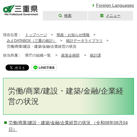
Foreign Languages
検索
メニュー
三重県公式ウェブ
サイト
現在位置：
トップページ
>
県政・お知らせ情報
>
みえDATABOX（三重の統計）
>
統計データライブラリ
>
労働/商業/建設・建築/金融/企業経営の状況
担当所属：
県庁の組織一覧 >
政策企画部
>
統計課
労働/商業/建設・建築/金融/企業経
営の状況
労働/商業/建設・建築/金融/企業経営の状況
（令和08年08月04
日）