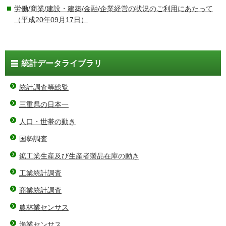
労働/商業/建設・建築/金融/企業経営の状況のご利用にあたって
（平成20年09月17日）
統計データライブラリ
統計調査等総覧
三重県の日本一
人口・世帯の動き
国勢調査
鉱工業生産及び生産者製品在庫の動き
工業統計調査
商業統計調査
農林業センサス
漁業センサス