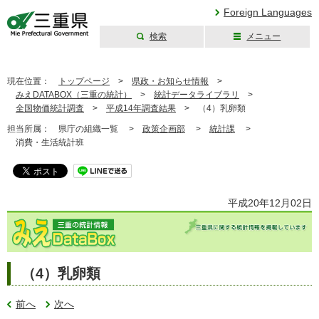
Foreign Languages
検索
メニュー
三重県公式ウェブ
サイト
現在位置：
トップページ
>
県政・お知らせ情報
>
みえDATABOX（三重の統計）
>
統計データライブラリ
>
全国物価統計調査
>
平成14年調査結果
>
（4）乳卵類
担当所属：
県庁の組織一覧 >
政策企画部
>
統計課
>
消費・生活統計班
平成20年12月02日
（4）乳卵類
前へ
次へ