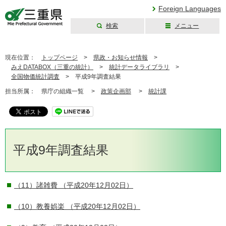
Foreign Languages
検索
メニュー
三重県公式ウェブ
サイト
現在位置：
トップページ
>
県政・お知らせ情報
>
みえDATABOX（三重の統計）
>
統計データライブラリ
>
全国物価統計調査
>
平成9年調査結果
担当所属：
県庁の組織一覧 >
政策企画部
>
統計課
平成9年調査結果
（11）諸雑費
（平成20年12月02日）
（10）教養娯楽
（平成20年12月02日）