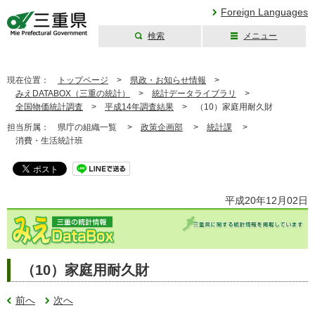
Foreign Languages
検索
メニュー
三重県公式ウェブ
サイト
現在位置：
トップページ
>
県政・お知らせ情報
>
みえDATABOX（三重の統計）
>
統計データライブラリ
>
全国物価統計調査
>
平成14年調査結果
>
（10）家庭用耐久財
担当所属：
県庁の組織一覧 >
政策企画部
>
統計課
>
消費・生活統計班
平成20年12月02日
（10）家庭用耐久財
前へ
次へ