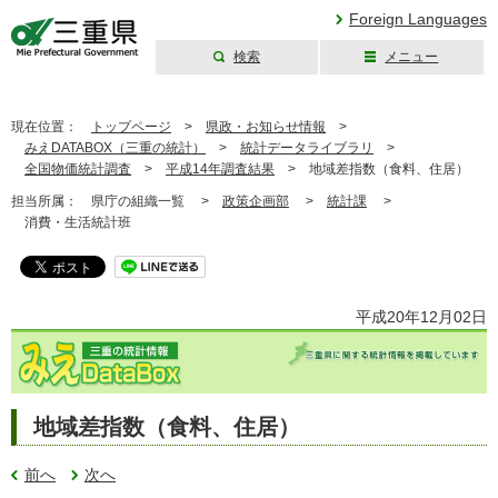
Foreign Languages
検索
メニュー
三重県公式ウェブ
サイト
現在位置：
トップページ
>
県政・お知らせ情報
>
みえDATABOX（三重の統計）
>
統計データライブラリ
>
全国物価統計調査
>
平成14年調査結果
>
地域差指数（食料、住居）
担当所属：
県庁の組織一覧 >
政策企画部
>
統計課
>
消費・生活統計班
平成20年12月02日
地域差指数（食料、住居）
前へ
次へ