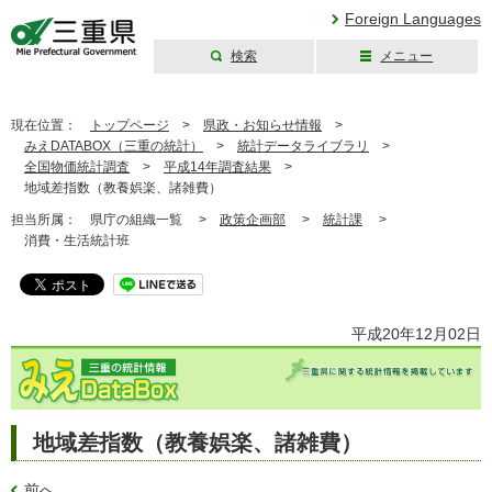
Foreign Languages
検索
メニュー
三重県公式ウェブ
サイト
現在位置：
トップページ
>
県政・お知らせ情報
>
みえDATABOX（三重の統計）
>
統計データライブラリ
>
全国物価統計調査
>
平成14年調査結果
>
地域差指数（教養娯楽、諸雑費）
担当所属：
県庁の組織一覧 >
政策企画部
>
統計課
>
消費・生活統計班
平成20年12月02日
地域差指数（教養娯楽、諸雑費）
前へ