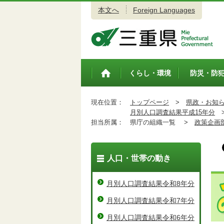
本文へ
Foreign Languages
三重県公式ウェブサイト
くらし・環境
防災・防
トップペ
ージ
現在位置：
トップページ
>
県政・お知
月別人口調査結果平成15年分
担当所属：
県庁の組織一覧 >
政策企画
人口・世帯の動き
月別人口調査結果令和8年分
月別人口調査結果令和7年分
月別人口調査結果令和6年分