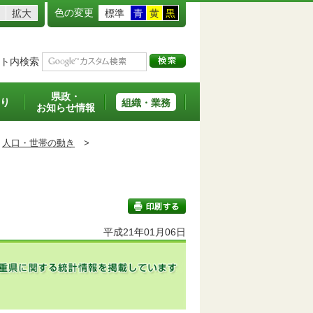
色の変更
拡大
標準
青
黄
黒
ト内検索
県政・
り
組織・業務
お知らせ情報
人口・世帯の動き
>
平成21年01月06日
印刷する