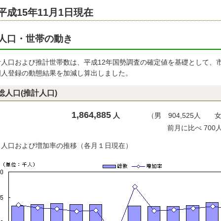
平成15年11月1日現在
人口・世帯の動き
計人口および推計世帯数は、平成12年国勢調査の確定値を基礎として、
国人登録の動態結果を加減し算出しました。
総人口(推計人口)
1,864,885
人
（男 904,525人 女 9
前月に比べ 700人の
）人口および増加率の推移（各月１日現在）