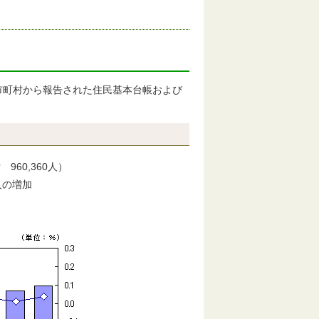
市町村から報告された住民基本台帳および
60,360人）
増加