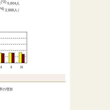
(*2)
出
5,804人
*4)
2,888人）
帯の増加