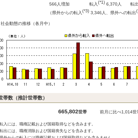
(*1)
566人増加 転入
6,370人 転
(*3)
(
（県外からの転入
3,346人、県外への転出
）社会動態の推移（各月中）
世帯数（推計世帯数）
665,802
世帯
前月に比べ1,014世
1) 転入には、職権記載および国籍取得などを含みます。
2) 転出には、職権消除および国籍喪失などを含みます。
3) 県外からの転入には職権記載および国籍取得などを含みません。