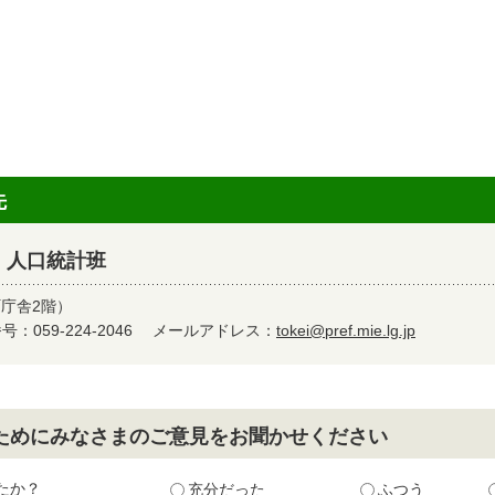
先
 人口統計班
町庁舎2階）
：059-224-2046
メールアドレス：
tokei@pref.mie.lg.jp
ためにみなさまのご意見をお聞かせください
たか？
充分だった
ふつう