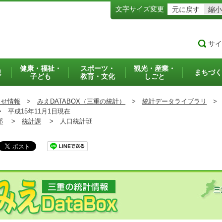
文字サイズ変更
元に戻す
縮小
サイ
健康・福祉・
スポーツ・
観光・産業・
犯
まちづく
子ども
教育・文化
しごと
らせ情報
>
みえDATABOX（三重の統計）
>
統計データライブラリ
>
>
平成15年11月1日現在
部
>
統計課
>
人口統計班