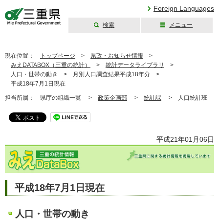
Foreign Languages
検索
メニュー
三重県公式ウェブ
サイト
現在位置：
トップページ
>
県政・お知らせ情報
>
みえDATABOX（三重の統計）
>
統計データライブラリ
>
人口・世帯の動き
>
月別人口調査結果平成18年分
>
平成18年7月1日現在
担当所属：
県庁の組織一覧 >
政策企画部
>
統計課
>
人口統計班
平成21年01月06日
平成18年7月1日現在
人口・世帯の動き