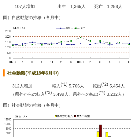
107人増加 出生 1,365人 死亡 1,258人
図）自然動態の推移（各月中）
社会動態(平成18年6月中)
(*1)
(*2)
312人増加 転入
5,766人 転出
5,454人
(*3)
(*4)
（県外からの転入
3,499人、県外への転出
3,232人）
図）社会動態の推移（各月中）