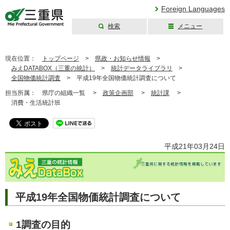
Foreign Languages
検索
メニュー
三重県公式ウェブ
サイト
現在位置：
トップページ
>
県政・お知らせ情報
>
みえDATABOX（三重の統計）
>
統計データライブラリ
>
全国物価統計調査
>
平成19年全国物価統計調査について
担当所属：
県庁の組織一覧 >
政策企画部
>
統計課
>
消費・生活統計班
平成21年03月24日
平成19年全国物価統計調査について
1調査の目的