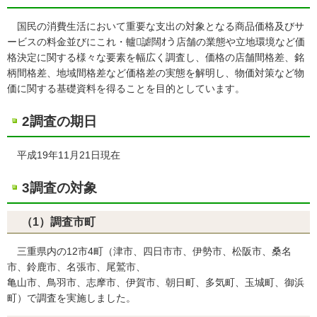
国民の消費生活において重要な支出の対象となる商品価格及びサ
ービスの料金並びにこれ・轤謔闊ｵう店舗の業態や立地環境など価
格決定に関する様々な要素を幅広く調査し、価格の店舗間格差、銘
柄間格差、地域間格差など価格差の実態を解明し、物価対策など物
価に関する基礎資料を得ることを目的としています。
2調査の期日
平成19年11月21日現在
3調査の対象
（1）調査市町
三重県内の12市4町（津市、四日市市、伊勢市、松阪市、桑名
市、鈴鹿市、名張市、尾鷲市、
亀山市、鳥羽市、志摩市、伊賀市、朝日町、多気町、玉城町、御浜
町）で調査を実施しました。