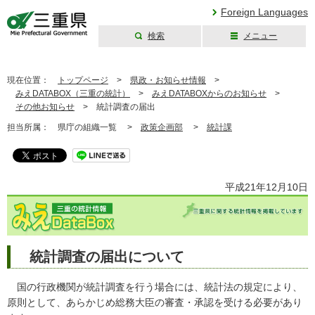
Foreign Languages
検索
メニュー
三重県公式ウェブ
サイト
現在位置：
トップページ
>
県政・お知らせ情報
>
みえDATABOX（三重の統計）
>
みえDATABOXからのお知らせ
>
その他お知らせ
>
統計調査の届出
担当所属：
県庁の組織一覧 >
政策企画部
>
統計課
平成21年12月10日
統計調査の届出について
国の行政機関が統計調査を行う場合には、統計法の規定により、
原則として、あらかじめ総務大臣の審査・承認を受ける必要があり