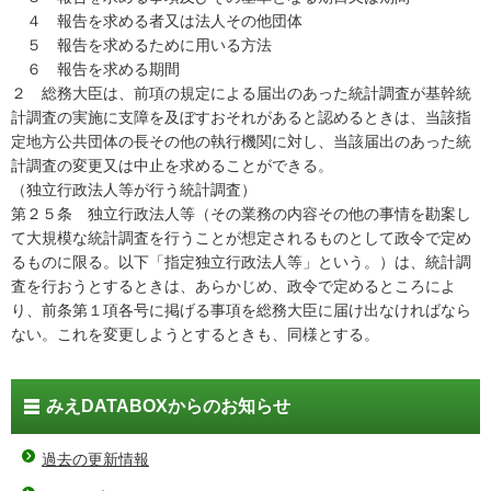
４ 報告を求める者又は法人その他団体
５ 報告を求めるために用いる方法
６ 報告を求める期間
２ 総務大臣は、前項の規定による届出のあった統計調査が基幹統
計調査の実施に支障を及ぼすおそれがあると認めるときは、当該指
定地方公共団体の長その他の執行機関に対し、当該届出のあった統
計調査の変更又は中止を求めることができる。
（独立行政法人等が行う統計調査）
第２５条 独立行政法人等（その業務の内容その他の事情を勘案し
て大規模な統計調査を行うことが想定されるものとして政令で定め
るものに限る。以下「指定独立行政法人等」という。）は、統計調
査を行おうとするときは、あらかじめ、政令で定めるところによ
り、前条第１項各号に掲げる事項を総務大臣に届け出なければなら
ない。これを変更しようとするときも、同様とする。
みえDATABOXからのお知らせ
過去の更新情報