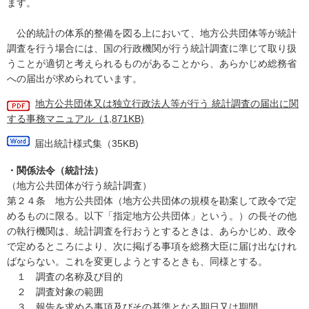
ます。
公的統計の体系的整備を図る上において、地方公共団体等が統計
調査を行う場合には、国の行政機関が行う統計調査に準じて取り扱
うことが適切と考えられるものがあることから、あらかじめ総務省
への届出が求められています。
地方公共団体又は独立行政法人等が行う 統計調査の届出に関
する事務マニュアル（1,871KB)
届出統計様式集（35KB)
・関係法令（統計法）
（地方公共団体が行う統計調査）
第２４条 地方公共団体（地方公共団体の規模を勘案して政令で定
めるものに限る。以下「指定地方公共団体」という。）の長その他
の執行機関は、統計調査を行おうとするときは、あらかじめ、政令
で定めるところにより、次に掲げる事項を総務大臣に届け出なけれ
ばならない。これを変更しようとするときも、同様とする。
１ 調査の名称及び目的
２ 調査対象の範囲
３ 報告を求める事項及びその基準となる期日又は期間