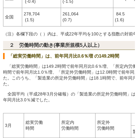
(-0.4)
(-1.5)
278,704
261,064
84.5
全国
(1.5)
(0.7)
(1.6)
（注）各欄下段の（ ）内は、平成22年平均を100とする指数の対前
２ 労働時間の動き(事業所規模5人以上）
「総実労働時間」は、前年同月比0.6％増 の149.2時間
「総実労働時間」は149.2時間で前年同月比0.6％増、「所定内労働時
時間で前年同月比1.0％増、「所定外労働時間」は12.0時間で前年同月
た。このうち、「製造業の所定外労働時間」は18.1時間で、前年同月比
た。
全国平均（平成28年3月分確報）の「製造業の所定外労働時間」は1
年同月比3.0％減でした。
総実労働
所定内
所定外
3月
時間
労働時間
労働時間
製