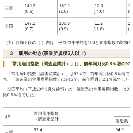
149.2
137.2
12.0
18
三重
(0.6)
(1.0)
(-4.0）
(0
147.1
135.9
11.2
16
全国
(0.7)
(0.9)
(-1.8)
(-
（注）各欄下段の（ ）内は、平成22年平均を100とする指数の対前
３ 雇用の動き(事業所規模5人以上)
「常用雇用指数（調査産業計）」は、前年同月比0.8％増の97.
「常用雇用指数（調査産業計）」は97.4で、前年同月比0.8％増で
ち、「製造業の常用雇用指数」は94.2で、前年同月比2.1％減でした
全国平均（平成28年3月分確報）の「製造業の常用雇用指数」は97
比0.5％増でした。
常用雇用指数
3月
（調査産業計）
製造業
97.4
94.2
三重