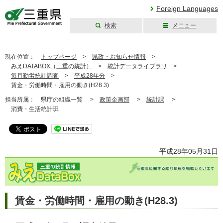
Foreign Languages
検索
メニュー
三重県公式ウェブ
サイト
現在位置：
トップページ
>
県政・お知らせ情報
>
みえDATABOX（三重の統計）
>
統計データライブラリ
>
毎月勤労統計調査
>
平成28年分
>
賃金・労働時間・雇用の動き(H28.3)
担当所属：
県庁の組織一覧 >
政策企画部
>
統計課
>
消費・生活統計班
平成28年05月31日
賃金・労働時間・雇用の動き(H28.3)