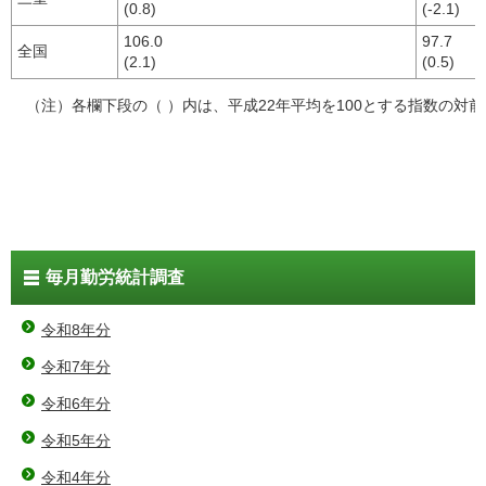
(0.8)
(-2.1)
106.0
97.7
全国
(2.1)
(0.5)
（注）各欄下段の（ ）内は、平成22年平均を100とする指数の対
毎月勤労統計調査
令和8年分
令和7年分
令和6年分
令和5年分
令和4年分