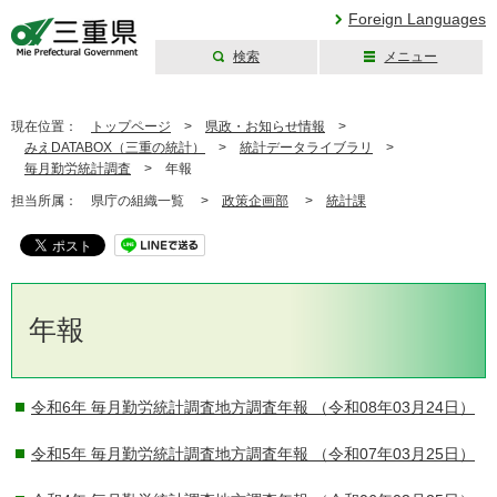
Foreign Languages
検索
メニュー
三重県公式ウェブ
サイト
現在位置：
トップページ
>
県政・お知らせ情報
>
みえDATABOX（三重の統計）
>
統計データライブラリ
>
毎月勤労統計調査
>
年報
担当所属：
県庁の組織一覧 >
政策企画部
>
統計課
年報
令和6年 毎月勤労統計調査地方調査年報
（令和08年03月24日）
令和5年 毎月勤労統計調査地方調査年報
（令和07年03月25日）