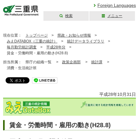
Foreign Languages
検索
メニュー
三重県公式ウェブ
サイト
現在位置：
トップページ
>
県政・お知らせ情報
>
みえDATABOX（三重の統計）
>
統計データライブラリ
>
毎月勤労統計調査
>
平成28年分
>
賃金・労働時間・雇用の動き(H28.8)
担当所属：
県庁の組織一覧 >
政策企画部
>
統計課
>
消費・生活統計班
平成28年10月31日
賃金・労働時間・雇用の動き(H28.8)