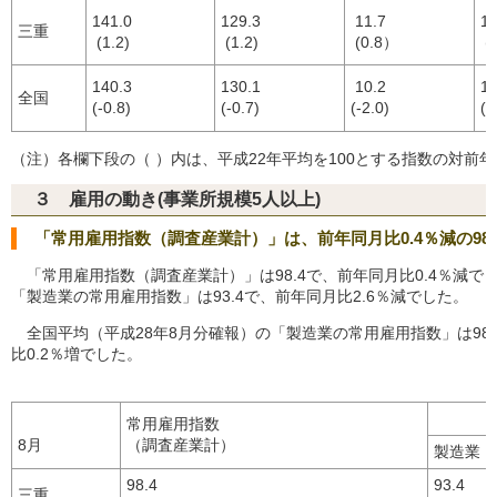
141.0
129.3
11.7
17
三重
(1.2)
(1.2)
(0.8）
(4
140.3
130.1
10.2
14
全国
(-0.8)
(-0.7)
(-2.0)
(-
（注）各欄下段の（ ）内は、平成22年平均を100とする指数の対前
３ 雇用の動き(事業所規模5人以上)
「常用雇用指数（調査産業計）」は、前年同月比0.4％減の98.
「常用雇用指数（調査産業計）」は98.4で、前年同月比0.4％減で
「製造業の常用雇用指数」は93.4で、前年同月比2.6％減でした。
全国平均（平成28年8月分確報）の「製造業の常用雇用指数」は98
比0.2％増でした。
常用雇用指数
8月
（調査産業計）
製造業
98.4
93.4
三重