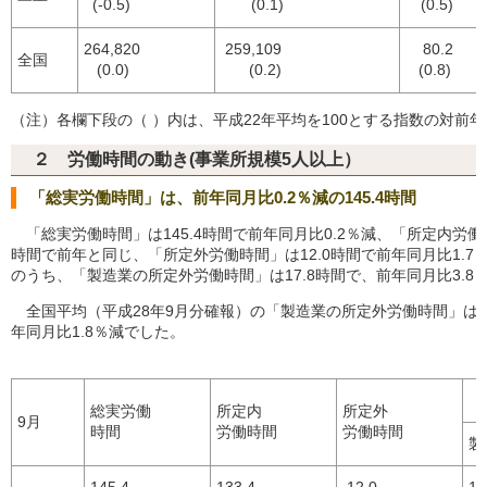
(-0.5)
(0.1)
(0.5)
264,820
259,109
80.2
全国
(0.0)
(0.2)
(0.8)
（注）各欄下段の（ ）内は、平成22年平均を100とする指数の対前
２ 労働時間の動き(事業所規模5人以上）
「総実労働時間」は、前年同月比0.2％減の145.4時間
「総実労働時間」は145.4時間で前年同月比0.2％減、「所定内労働時
時間で前年と同じ、「所定外労働時間」は12.0時間で前年同月比1.7
のうち、「製造業の所定外労働時間」は17.8時間で、前年同月比3.8
全国平均（平成28年9月分確報）の「製造業の所定外労働時間」は1
年同月比1.8％減でした。
総実労働
所定内
所定外
9月
時間
労働時間
労働時間
製
145.4
133.4
12.0
17