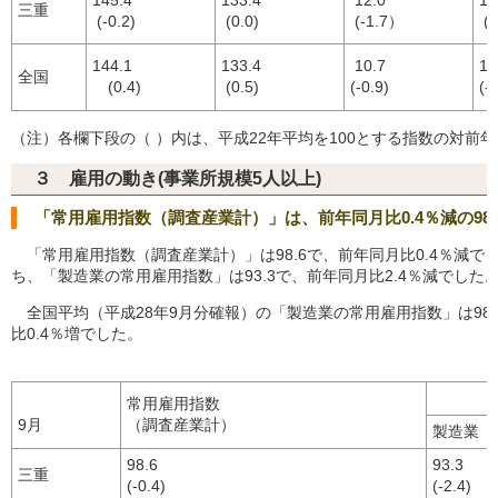
三重
(-0.2)
(0.0)
(-1.7）
(-
144.1
133.4
10.7
15
全国
(0.4)
(0.5)
(-0.9)
(-
（注）各欄下段の（ ）内は、平成22年平均を100とする指数の対前
３ 雇用の動き(事業所規模5人以上)
「常用雇用指数（調査産業計）」は、前年同月比0.4％減の98.
「常用雇用指数（調査産業計）」は98.6で、前年同月比0.4％減で
ち、「製造業の常用雇用指数」は93.3で、前年同月比2.4％減でした
全国平均（平成28年9月分確報）の「製造業の常用雇用指数」は98
比0.4％増でした。
常用雇用指数
9月
（調査産業計）
製造業
98.6
93.3
三重
(-0.4)
(-2.4)