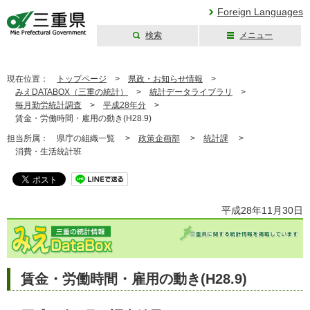
Foreign Languages
検索
メニュー
三重県公式ウェブ
サイト
現在位置：
トップページ
>
県政・お知らせ情報
>
みえDATABOX（三重の統計）
>
統計データライブラリ
>
毎月勤労統計調査
>
平成28年分
>
賃金・労働時間・雇用の動き(H28.9)
担当所属：
県庁の組織一覧 >
政策企画部
>
統計課
>
消費・生活統計班
平成28年11月30日
賃金・労働時間・雇用の動き(H28.9)