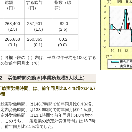
総額
する給与
指数（総
（円）
（円）
額）
263,400
257,901
82.0
(2.5)
(1.5)
(2.6)
266,658
260,363
80.2
(0.1)
(0.1)
(0.0)
）各欄下段の（ ）内は、平成22年平均を100とする
数の対前年同月比（％）
２ 労働時間の動き(事業所規模5人以上）
「総実労働時間」は、前年同月比0.４％増の146.7
時間
総実労働時間」は146.7時間で前年同月比0.4％増、
定内労働時間」は133.6時間で前年同月比0.1％減、
定外労働時間」は13.1時間で前年同月比4.8％増で
。このうち、「製造業の所定外労働時間」は18.7時
、前年同月比2.1％増でした。