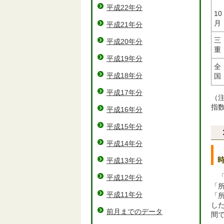
平成22年分
10
月
平成21年分
三
平成20年分
重
平成19年分
全
平成18年分
国
平成17年分
（注
指
平成16年分
平成15年分
平成14年分
平成13年分
「
平成12年分
「所
平成11年分
「所
した
前月までのデータ
間で