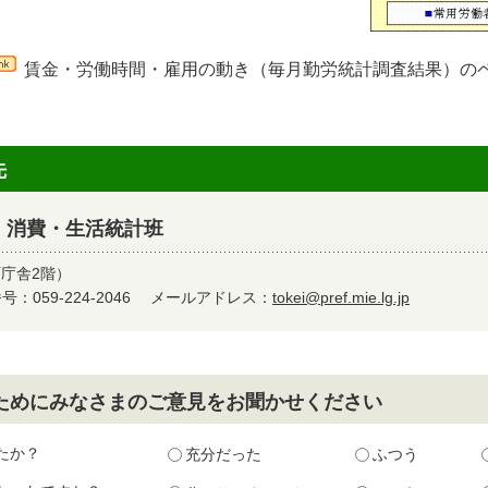
賃金・労働時間・雇用の動き（毎月勤労統計調査結果）の
先
 消費・生活統計班
町庁舎2階）
：059-224-2046
メールアドレス：
tokei@pref.mie.lg.jp
ためにみなさまのご意見をお聞かせください
たか？
充分だった
ふつう