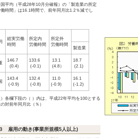
全国平均（平成28年10月分確報）の「製造業の所定
働時間」は16.1時間で、前年同月比1.2％減でし
。
総実労働
所定内
所定外
月
時間
労働時間
労働時間
製造業
146.7
133.6
13.1
18.7
重
(0.4)
(-0.1)
(4.8）
(2.1)
143.4
132.4
11.0
16.1
国
(-0.9)
(-0.8)
(-0.9)
(-1.2)
）各欄下段の（ ）内は、平成22年平均を100とする
数の対前年同月比（％）
３ 雇用の動き(事業所規模5人以上)