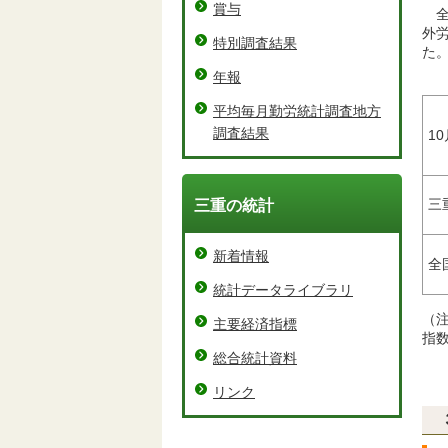
賞与
外労
特別調査結果
た
年報
平均毎月勤労統計調査地方
調査結果
10
三
三重の統計
新着情報
全
統計データライブラリ
（注
主要経済指標
指
総合統計資料
リンク