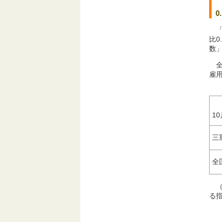
0
比
数」
雇用
10
三
全
る