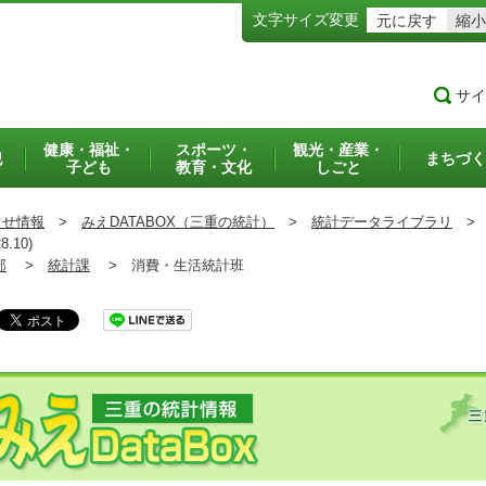
文字サイズ変更
元に戻す
縮小
サイ
健康・福祉・
スポーツ・
観光・産業・
犯
まちづく
子ども
教育・文化
しごと
らせ情報
>
みえDATABOX（三重の統計）
>
統計データライブラリ
>
10)
部
>
統計課
>
消費・生活統計班