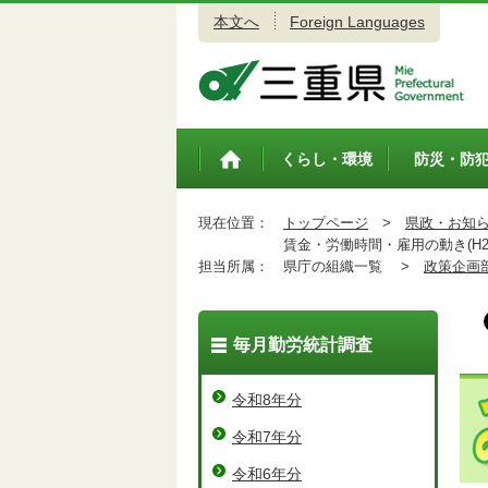
本文へ
Foreign Languages
三重県公式ウェブサイト
くらし・環境
防災・防
トップペ
ージ
現在位置：
トップページ
>
県政・お知
賃金・労働時間・雇用の動き(H28.
担当所属：
県庁の組織一覧 >
政策企画
毎月勤労統計調査
令和8年分
令和7年分
令和6年分