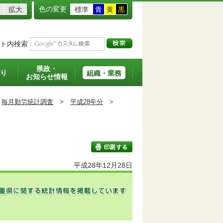
色の変更
拡大
標準
青
黄
黒
ト内検索
県政・
り
組織・業務
お知らせ情報
毎月勤労統計調査
>
平成28年分
>
平成28年12月28日
印刷する