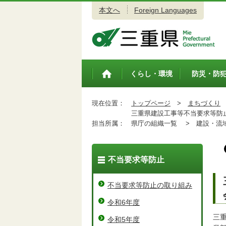
本文へ
Foreign Languages
三重県公式ウェブサイト
くらし・環境
防災・防
トップペ
ージ
現在位置：
トップページ
>
まちづくり
三重県建設工事等不当要求等防止
担当所属：
県庁の組織一覧 >
建設・流域
不当要求等防止
不当要求等防止の取り組み
令和6年度
三
令和5年度