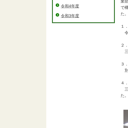
業
令和4年度
で
た
令和3年度
１
令
２
三
３
別
４
三
た