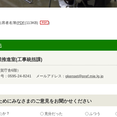
出席者名簿(
PDF
(113KB)
)
先
推進室(工事統括課)
伊賀庁舎6階）
：0595-24-8241
メールアドレス：
gkenset@pref.mie.lg.jp
ためにみなさまのご意見をお聞かせください
たか？
充分だった
ふつう