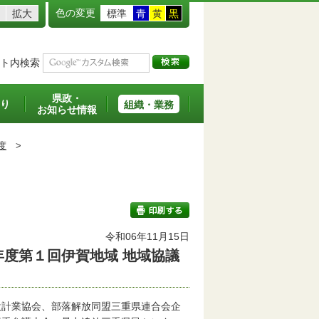
色の変更
拡大
標準
青
黄
黒
ト内検索
県政・
り
組織・業務
お知らせ情報
度
>
令和06年11月15日
度第１回伊賀地域 地域協議
印刷する
設計業協会、部落解放同盟三重県連合会企