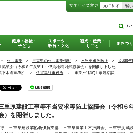
文字サイズ変更
元に戻す
縮小
サイ
健康・福祉・
スポーツ・
観光・産業・
犯
まちづく
子ども
教育・文化
しごと
>
公共事業
>
三重県の公共事業情報
>
不当要求等防止
>
令和6年
協議会（令和６年度第１回伊賀地域 地域協議会）を開催しました。
下水道事務所 >
伊賀建設事務所
>
事業推進室(工事統括課)
三重県建設工事等不当要求等防止協議会（令和６年
会）を開催しました。
重県、三重県建設業協会伊賀支部、三重県農業土木振興会、三重県測量