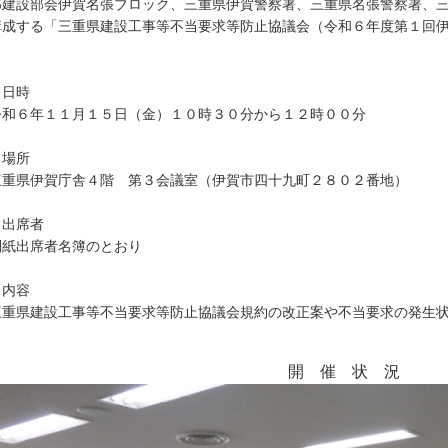
部建設部会伊賀名張ブロック、三重県伊賀警察署、三重県名張警察署、
構成する「三重県建設工事等不当要求等防止協議会（令和６年度第１回
。
．日時
和６年１１月１５日（金）１０時３０分から１２時００分
．場所
重県伊賀庁舎４階 第３会議室（伊賀市四十九町２８０２番地）
．出席者
紙出席者名簿のとおり
．内容
重県建設工事等不当要求等防止協議会規約の改正案や不当要求の発生状
。
開 催 状 況