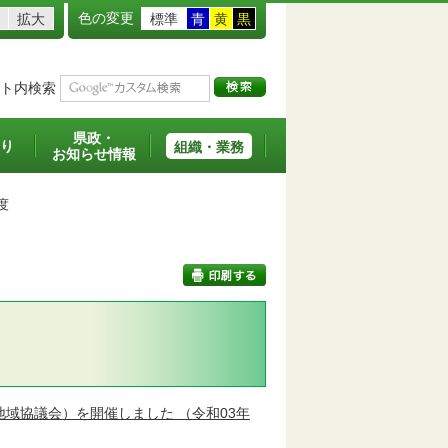
色の変更
拡大
標準
青
黄
黒
ト内検索
県政・
り
組織・業務
お知らせ情報
度
印刷する
地域協議会）を開催しました
（令和03年