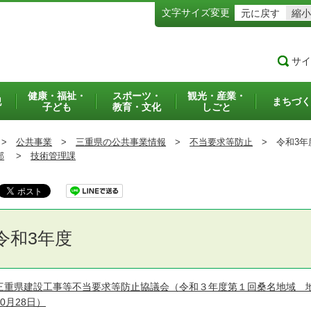
文字サイズ変更
元に戻す
縮小
サイ
健康・福祉・
スポーツ・
観光・産業・
犯
まちづく
子ども
教育・文化
しごと
>
公共事業
>
三重県の公共事業情報
>
不当要求等防止
>
令和3年
部
>
技術管理課
令和3年度
三重県建設工事等不当要求等防止協議会（令和３年度第１回桑名地域 
10月28日）