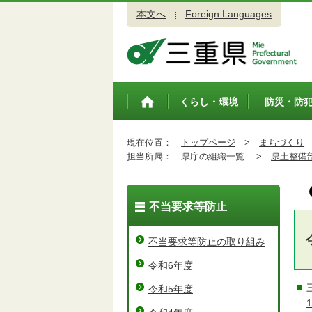
本文へ
Foreign Languages
三重県公式ウェブサイト
くらし・環境
防災・防
トップペ
ージ
現在位置：
トップページ
>
まちづくり
担当所属：
県庁の組織一覧 >
県土整備
不当要求等防止
不当要求等防止の取り組み
令和6年度
令和5年度