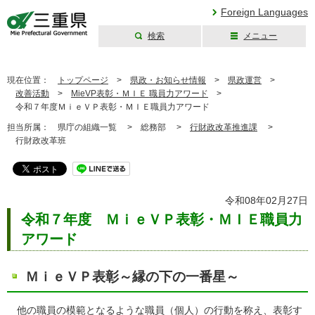
Foreign Languages
検索
メニュー
三重県公式ウェブ
サイト
現在位置：
トップページ
>
県政・お知らせ情報
>
県政運営
>
改善活動
>
MieVP表彰・ＭＩＥ 職員力アワード
>
令和７年度ＭｉｅＶＰ表彰・ＭＩＥ職員力アワード
担当所属：
県庁の組織一覧 >
総務部 >
行財政改革推進課
>
行財政改革班
令和08年02月27日
令和７年度 ＭｉｅＶＰ表彰・
ＭＩＥ
職員力
アワード
ＭｉｅＶＰ表彰～縁の下の一番星～
他の職員の模範となるような職員（個人）の行動を称え、表彰す