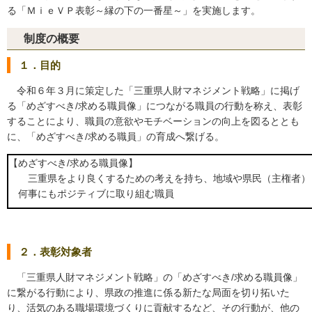
る「ＭｉｅＶＰ表彰～縁の下の一番星～」を実施します。
制度の概要
１．目的
令和６年３月に策定した「三重県人財マネジメント戦略」に掲げ
る「めざすべき/求める職員像」につながる職員の行動を称え、表彰
することにより、職員の意欲やモチベーションの向上を図るととも
に、「めざすべき/求める職員」の育成へ繋げる。
【めざすべき/求める職員像】
三重県をより良くするための考えを持ち、地域や県民（主権者）
何事にもポジティブに取り組む職員
２．表彰対象者
「三重県人財マネジメント戦略」の「めざすべき/求める職員像」
に繋がる行動により、県政の推進に係る新たな局面を切り拓いた
り、活気のある職場環境づくりに貢献するなど、その行動が、他の