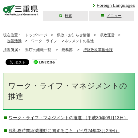
Foreign Languages
検索
メニュー
三重県公式ウェブ
サイト
現在位置：
トップページ
>
県政・お知らせ情報
>
県政運営
>
改善活動
>
ワーク・ライフ・マネジメントの推進
担当所属：
県庁の組織一覧 >
総務部 >
行財政改革推進課
ワーク・ライフ・マネジメントの
推進
ワーク・ライフ・マネジメントの推進
（平成30年09月13日）
総勤務時間縮減運動に関すること
（平成24年03月29日）