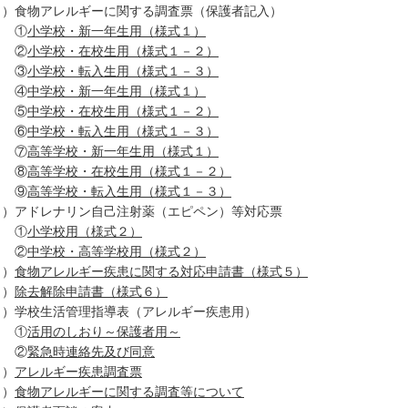
１）食物アレルギーに関する調査票（保護者記入）
①
小学校・新一年生用（様式１）
②
小学校・在校生用（様式１－２）
③
小学校・転入生用（様式１－３）
④
中学校・新一年生用（様式１）
⑤
中学校・在校生用（様式１－２）
⑥
中学校・転入生用（様式１－３）
⑦
高等学校・新一年生用（様式１）
⑧
高等学校・在校生用（様式１－２）
⑨
高等学校・転入生用（様式１－３）
２）アドレナリン自己注射薬（エピペン）等対応票
①
小学校用（様式２）
②
中学校・高等学校用（様式２）
３）
食物アレルギー疾患に関する対応申請書（様式５）
４）
除去解除申請書（様式６）
５）学校生活管理指導表（アレルギー疾患用）
①
活用のしおり～保護者用～
②
緊急時連絡先及び同意
６）
アレルギー疾患調査票
７）
食物アレルギーに関する調査等について