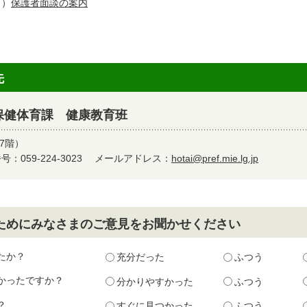
８）
保護者面談の案内
先
保健体育課 健康教育班
7階）
：059-224-3023
メールアドレス：
hotai@pref.mie.lg.jp
ためにみなさまのご意見をお聞かせください
たか？
充分だった
ふつう
かったですか？
分かりやすかった
ふつう
？
すぐに見つかった
ふつう