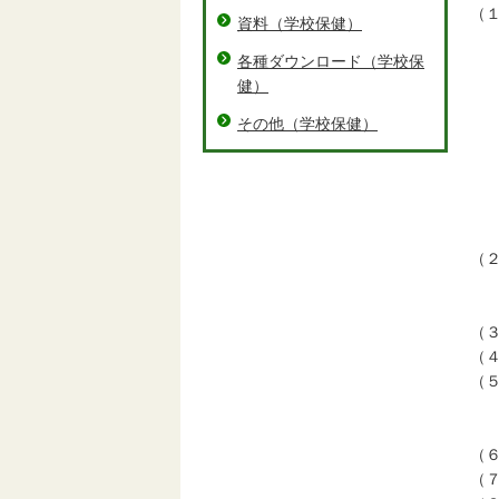
（
資料（学校保健）
各種ダウンロード（学校保
健）
その他（学校保健）
（
（
（
（
（
（