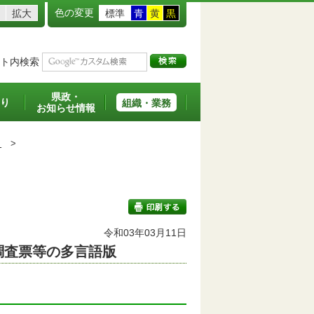
色の変更
拡大
標準
青
黄
黒
ト内検索
県政・
り
組織・業務
お知らせ情報
）
>
令和03年03月11日
調査票等の多言語版
印刷する