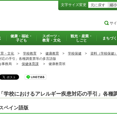
文字サイズ変更
元に戻す
縮小
サイ
健康・福祉・
スポーツ・
観光・産業・
犯
まちづく
子ども
教育・文化
しごと
教育・文化
>
学校教育
>
健康教育
>
学校保健
>
資料（学校保健
対応の手引」各種調査票等の多言語版
事務局 >
保健体育課
>
健康教育班
「学校におけるアレルギー疾患対応の手引」各種
スペイン語版