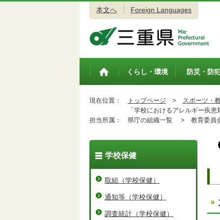
本文へ
Foreign Languages
三重県公式ウェブサイト
くらし・環境
防災・防
トップペ
ージ
現在位置：
トップページ
>
スポーツ・
「学校におけるアレルギー疾患
担当所属：
県庁の組織一覧 >
教育委員会
学校保健
取組（学校保健）
通知等（学校保健）
調査統計（学校保健）