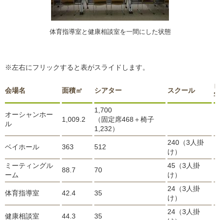
体育指導室と健康相談室を一間にした状態
※左右にフリックすると表がスライドします。
会場名
面積㎡
シアター
スクール
1,700
オーシャンホー
1,009.2
（固定席468＋椅子
ル
1,232）
240（3人掛
ベイホール
363
512
け）
ミーティングル
45（3人掛
88.7
70
ーム
け）
24（3人掛
体育指導室
42.4
35
け）
24（3人掛
健康相談室
44.3
35