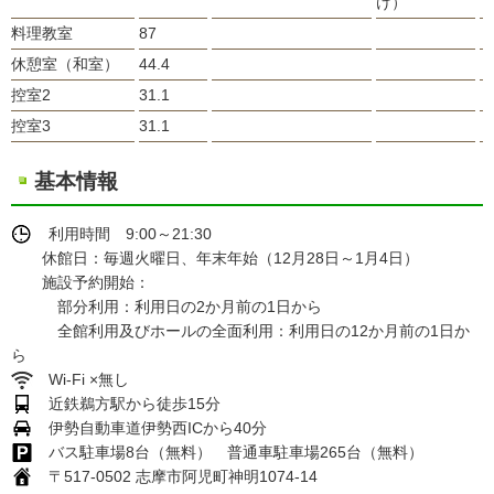
け）
料理教室
87
休憩室（和室）
44.4
控室2
31.1
控室3
31.1
基本情報
利用時間 9:00～21:30
休館日：毎週火曜日、年末年始（12月28日～1月4日）
施設予約開始：
部分利用：利用日の2か月前の1日から
全館利用及びホールの全面利用：利用日の12か月前の1日か
ら
Wi-Fi ×無し
近鉄鵜方駅から徒歩15分
伊勢自動車道伊勢西ICから40分
バス駐車場8台（無料） 普通車駐車場265台（無料）
〒517-0502 志摩市阿児町神明1074-14