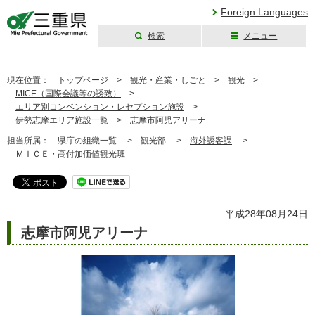
Foreign Languages
検索
メニュー
三重県公式ウェブ
サイト
現在位置：
トップページ
>
観光・産業・しごと
>
観光
>
MICE（国際会議等の誘致）
>
エリア別コンベンション・レセプション施設
>
伊勢志摩エリア施設一覧
>
志摩市阿児アリーナ
担当所属：
県庁の組織一覧 >
観光部 >
海外誘客課
>
ＭＩＣＥ・高付加価値観光班
平成28年08月24日
志摩市阿児アリーナ