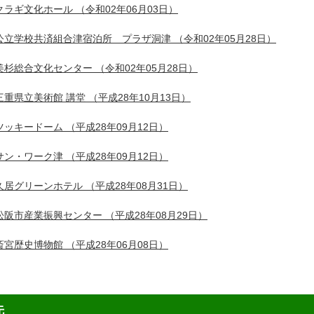
クラギ文化ホール
（令和02年06月03日）
公立学校共済組合津宿泊所 プラザ洞津
（令和02年05月28日）
美杉総合文化センター
（令和02年05月28日）
三重県立美術館 講堂
（平成28年10月13日）
ツッキードーム
（平成28年09月12日）
サン・ワーク津
（平成28年09月12日）
久居グリーンホテル
（平成28年08月31日）
松阪市産業振興センター
（平成28年08月29日）
斎宮歴史博物館
（平成28年06月08日）
先