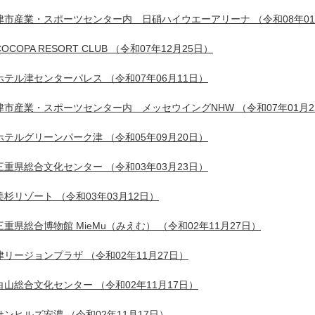
津市産業・スポーツセンター内 日硝ハイウエーアリーナ
（令和08年0
COCOPA RESORT CLUB
（令和07年12月25日）
ホテル津センターパレス
（令和07年06月11日）
津市産業・スポーツセンター内 メッセウイングNHW
（令和07年01月
ホテルグリーンパーク津
（令和05年09月20日）
三重県総合文化センター
（令和03年03月23日）
美杉リゾート
（令和03年03月12日）
三重県総合博物館 MieMu（みえむ）
（令和02年11月27日）
津リージョンプラザ
（令和02年11月27日）
白山総合文化センター
（令和02年11月17日）
サンヒルズ安濃
（令和02年11月17日）