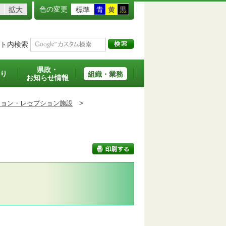
色の変更
拡大
標準
青
黄
黒
ト内検索
県政・
り
組織・業務
お知らせ情報
ション・レセプション施設
>
印刷する