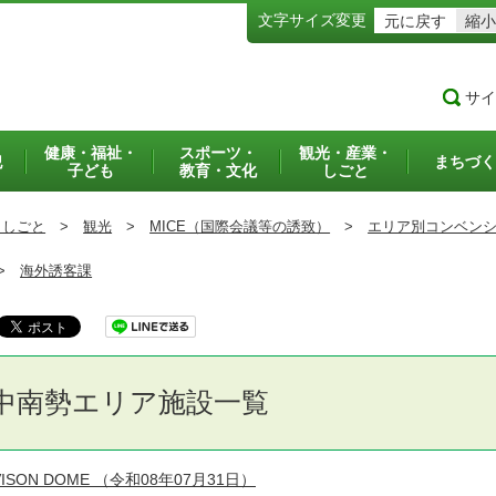
文字サイズ変更
元に戻す
縮小
サイ
健康・福祉・
スポーツ・
観光・産業・
犯
まちづく
子ども
教育・文化
しごと
・しごと
>
観光
>
MICE（国際会議等の誘致）
>
エリア別コンベン
>
海外誘客課
中南勢エリア施設一覧
VISON DOME
（令和08年07月31日）