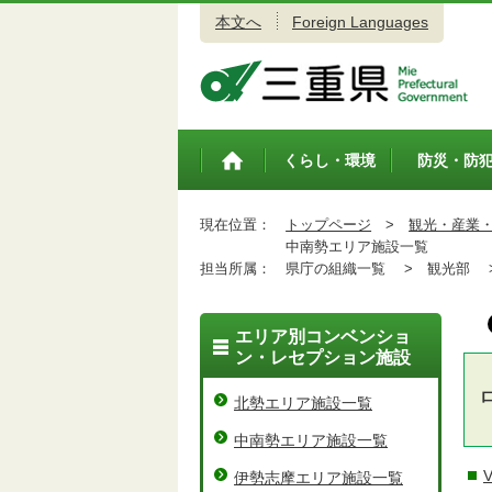
本文へ
Foreign Languages
三重県公式ウェブサイト
くらし・環境
防災・防
トップペ
ージ
現在位置：
トップページ
>
観光・産業
中南勢エリア施設一覧
担当所属：
県庁の組織一覧 >
観光部 
エリア別コンベンショ
ン・レセプション施設
北勢エリア施設一覧
中南勢エリア施設一覧
伊勢志摩エリア施設一覧