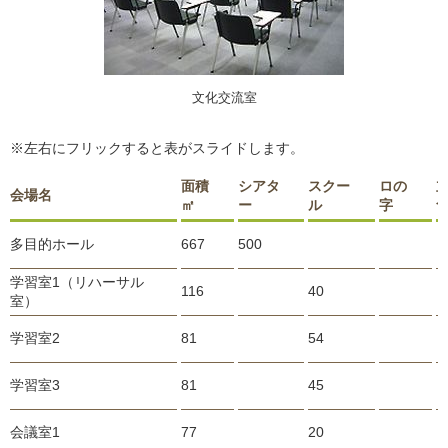
文化交流室
※左右にフリックすると表がスライドします。
面積
シアタ
スクー
ロの
会場名
㎡
ー
ル
字
多目的ホール
667
500
学習室1（リハーサル
116
40
室）
学習室2
81
54
学習室3
81
45
会議室1
77
20