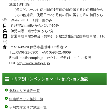
施設予約開始：
（多目的ホール）使用日の1年前の日の属する月の初日から
（その他施設）使用日の2ヶ月前の日の属する月の初日から
Wi-Fi ○有り １階一部のみ
近鉄宇治山田駅からバスで10分
伊勢自動車道伊勢ICから7分
普通車駐車場240台（無料）（他に芝生広場(臨時駐車場：110
台）
〒516-8520 伊勢市黒瀬町562番地12
TEL 0596-21-0900 FAX 0596-21-0909
Email
info@isetopia.jp
ただし、予約は
こちらご参照
URL
http://www.isetopia.jp/
エリア別コンベンション・レセプション施設
北勢エリア施設一覧
中南勢エリア施設一覧
伊勢志摩エリア施設一覧