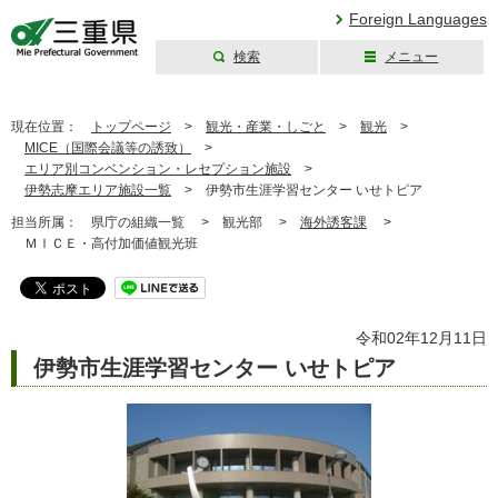
Foreign Languages
検索
メニュー
三重県公式ウェブ
サイト
現在位置：
トップページ
>
観光・産業・しごと
>
観光
>
MICE（国際会議等の誘致）
>
エリア別コンベンション・レセプション施設
>
伊勢志摩エリア施設一覧
>
伊勢市生涯学習センター いせトピア
担当所属：
県庁の組織一覧 >
観光部 >
海外誘客課
>
ＭＩＣＥ・高付加価値観光班
令和02年12月11日
伊勢市生涯学習センター いせトピア