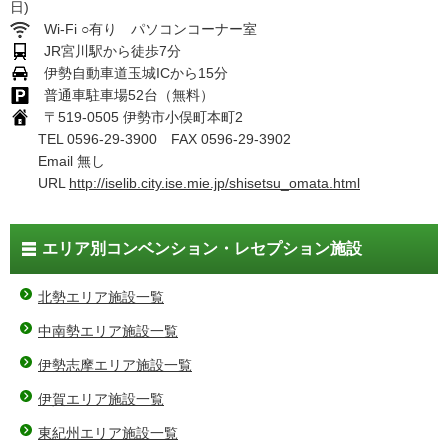
日)
Wi-Fi ○有り パソコンコーナー室
JR宮川駅から徒歩7分
伊勢自動車道玉城ICから15分
普通車駐車場52台（無料）
〒519-0505 伊勢市小俣町本町2
TEL 0596-29-3900 FAX 0596-29-3902
Email 無し
URL
http://iselib.city.ise.mie.jp/shisetsu_omata.html
エリア別コンベンション・レセプション施設
北勢エリア施設一覧
中南勢エリア施設一覧
伊勢志摩エリア施設一覧
伊賀エリア施設一覧
東紀州エリア施設一覧