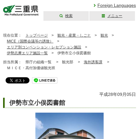
Foreign Languages
検索
メニュー
三重県公式ウェブ
サイト
現在位置：
トップページ
>
観光・産業・しごと
>
観光
>
MICE（国際会議等の誘致）
>
エリア別コンベンション・レセプション施設
>
伊勢志摩エリア施設一覧
>
伊勢市立小俣図書館
担当所属：
県庁の組織一覧 >
観光部 >
海外誘客課
>
ＭＩＣＥ・高付加価値観光班
平成28年09月05日
伊勢市立小俣図書館