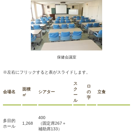
保健会議室
※左右にフリックすると表がスライドします。
ス
ロ
面積
ク
会場名
シアター
の
立食
㎡
ー
字
ル
400
多目的
1,268
（固定席267＋
ホール
補助席133）