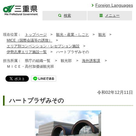
Foreign Languages
検索
メニュー
三重県公式ウェブ
サイト
現在位置：
トップページ
>
観光・産業・しごと
>
観光
>
MICE（国際会議等の誘致）
>
エリア別コンベンション・レセプション施設
>
伊勢志摩エリア施設一覧
>
ハートプラザみその
担当所属：
県庁の組織一覧 >
観光部 >
海外誘客課
>
ＭＩＣＥ・高付加価値観光班
令和02年12月11日
ハートプラザみその