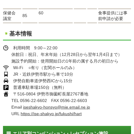
保健会
60
食事提供には事
85
議室
前申請が必要
基本情報
利用時間 9:00～22:00
休館日：祝日、年末年始（12月28日から翌年1月4日まで）
施設予約開始：使用開始日の1年前の属する月の初日から
Wi-Fi ○有り（玄関ホールのみ）
JR・近鉄伊勢市駅から車で10分
伊勢自動車道伊勢西ICから15分
普通車駐車場150台（無料）
〒516-0804 伊勢市御薗町長屋2767番地
TEL 0596-22-6602 FAX 0596-22-6603
Email
iseshakyo-honsyo@mie.email.ne.jp
URL
https://ise-shakyo.jp/fukushi/hart
エリア別コンベンション・レセプション施設