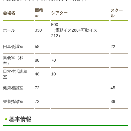
面積
スクー
会場名
シアター
㎡
ル
500
ホール
330
（電動イス288+可動イス
212）
円卓会議室
58
22
集会室（和
88
70
室）
日常生活訓練
48
10
室
健康相談室
72
45
栄養指導室
72
36
基本情報