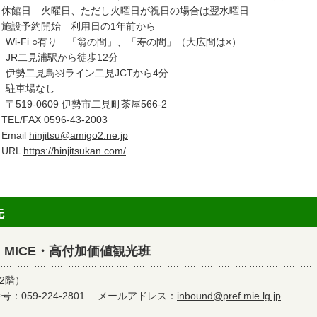
館日 火曜日、ただし火曜日が祝日の場合は翌水曜日
設予約開始 利用日の1年前から
Wi-Fi ○有り 「翁の間」、「寿の間」（大広間は×）
JR二見浦駅から徒歩12分
伊勢二見鳥羽ライン二見JCTから4分
駐車場なし
〒519-0609 伊勢市二見町茶屋566-2
L/FAX 0596-43-2003
mail
hinjitsu@amigo2.ne.jp
RL
https://hinjitsukan.com/
先
MICE・高付加価値観光班
2階）
：059-224-2801
メールアドレス：
inbound@pref.mie.lg.jp