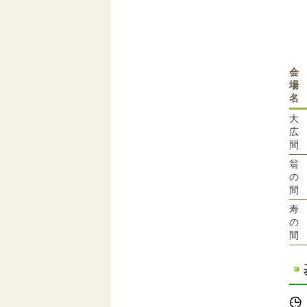
会
場
名
大
広
間
翁
の
間
寿
の
間