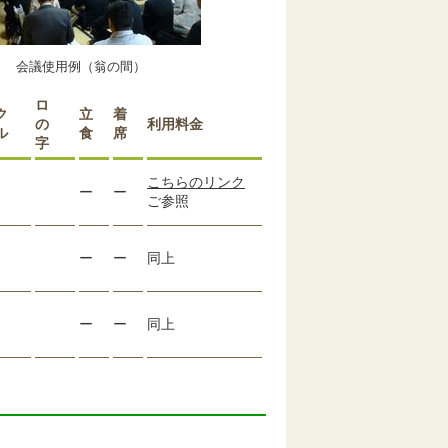
会議使用例（翁の間）
ロ
ク
立
着
の
利用料金
ル
食
席
字
こちらのリンク
ー
ー
ご参照
ー
ー
同上
ー
ー
同上