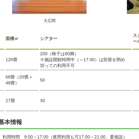
大広間
ス
面積㎡
シアター
ー
200（椅子は80脚）
120畳
※施設開館時間中（～17:00）は部屋を閉め
切っての利用不可
68畳（20畳＋
50
48畳）
27畳
30
基本情報
利用時間 9:00～17:00（夜間利用も可17:00～21:00、要相談）