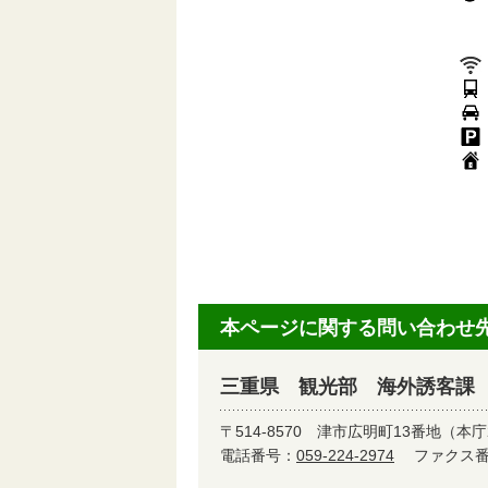
休
施
TE
E
U
本ページに関する問い合わせ
三重県 観光部 海外誘客課 
〒514-8570
津市広明町13番地（本庁
電話番号：
059-224-2974
ファクス番号