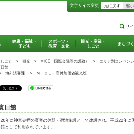
文字サイズ変更
元に戻す
縮小
サイ
健康・福祉・
スポーツ・
観光・産業・
犯
まちづく
子ども
教育・文化
しごと
・しごと
>
観光
>
MICE（国際会議等の誘致）
>
エリア別コンベン
日館
>
海外誘客課
>
ＭＩＣＥ・高付加価値観光班
賓日館
治20年に神宮参拝の賓客の休憩・宿泊施設として建設され、平成22年
料館として利用されています。