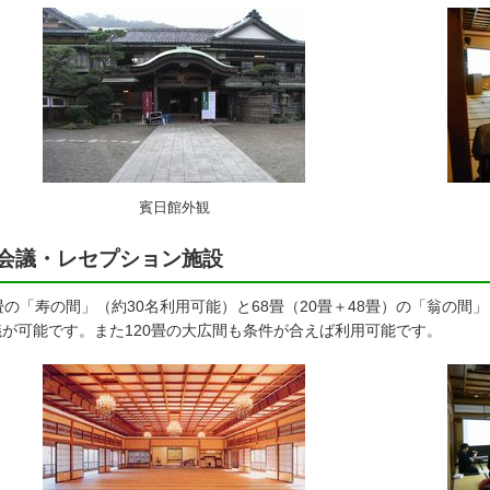
賓日館外観
会議・レセプション施設
畳の「寿の間」（約30名利用可能）と68畳（20畳＋48畳）の「翁の間
議が可能です。また120畳の大広間も条件が合えば利用可能です。