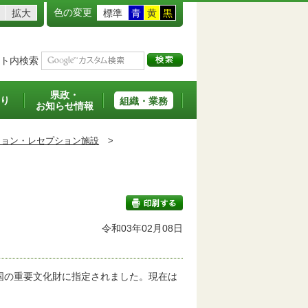
色の変更
拡大
標準
青
黄
黒
ト内検索
県政・
り
組織・業務
お知らせ情報
ション・レセプション施設
>
令和03年02月08日
印刷する
に国の重要文化財に指定されました。現在は