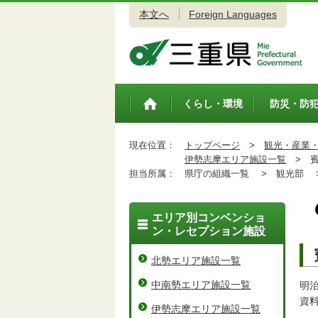
本文へ
Foreign Languages
三重県公式ウェブサイト
くらし・環境
防災・防
トップペ
ージ
現在位置：
トップページ
>
観光・産業
伊勢志摩エリア施設一覧
>
賓
担当所属：
県庁の組織一覧 >
観光部 
エリア別コンベンショ
ン・レセプション施設
北勢エリア施設一覧
中南勢エリア施設一覧
明
資
伊勢志摩エリア施設一覧