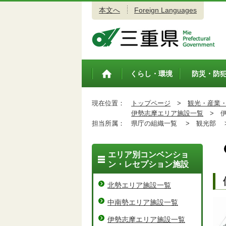
本文へ
Foreign Languages
三重県公式ウェブサイト
くらし・環境
防災・防
トップペ
ージ
現在位置：
トップページ
>
観光・産業
伊勢志摩エリア施設一覧
>
伊
担当所属：
県庁の組織一覧 >
観光部 
エリア別コンベンショ
ン・レセプション施設
北勢エリア施設一覧
中南勢エリア施設一覧
伊勢志摩エリア施設一覧