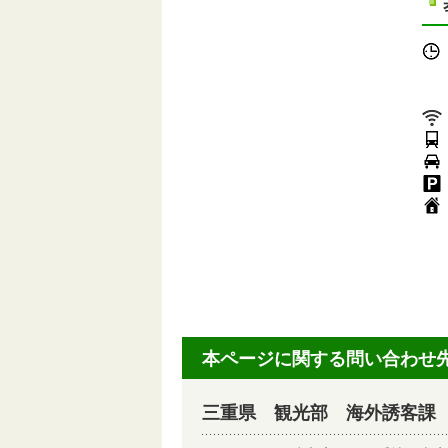
休
施
TE
Em
U
本ページに関する問い合わせ
三重県 観光部 海外誘客課 