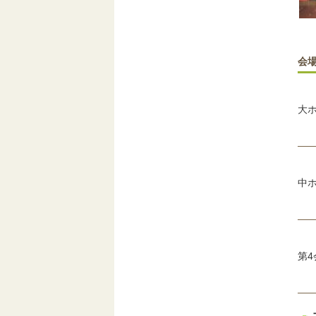
会
大
中
第4