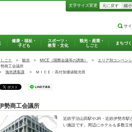
文字サイズ変更
元に戻す
縮小
サイ
健康・福祉・
スポーツ・
観光・産業・
犯
まちづく
子ども
教育・文化
しごと
・しごと
>
観光
>
MICE（国際会議等の誘致）
>
エリア別コンベン
勢商工会議所
>
海外誘客課
>
ＭＩＣＥ・高付加価値観光班
伊勢商工会議所
近鉄宇治山田駅やJR・近鉄伊勢市駅
い施設です。周辺にホテルも多数立