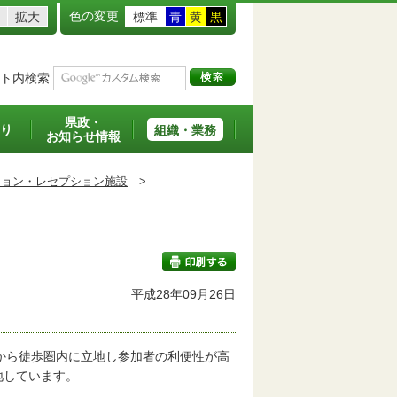
色の変更
拡大
標準
青
黄
黒
ト内検索
県政・
り
組織・業務
お知らせ情報
ション・レセプション施設
>
平成28年09月26日
印刷する
から徒歩圏内に立地し参加者の利便性が高
地しています。