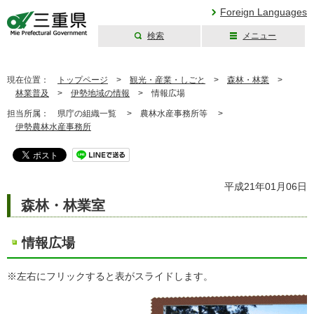
Foreign Languages
検索
メニュー
三重県公式ウェブ
サイト
現在位置：
トップページ
>
観光・産業・しごと
>
森林・林業
>
林業普及
>
伊勢地域の情報
>
情報広場
担当所属：
県庁の組織一覧 >
農林水産事務所等 >
伊勢農林水産事務所
平成21年01月06日
森林・林業室
情報広場
※左右にフリックすると表がスライドします。