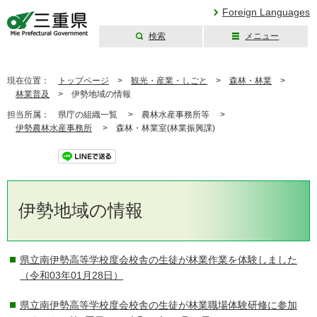
Foreign Languages
検索
メニュー
三重県公式ウェブ
サイト
現在位置：
トップページ
>
観光・産業・しごと
>
森林・林業
>
林業普及
>
伊勢地域の情報
担当所属：
県庁の組織一覧 >
農林水産事務所等 >
伊勢農林水産事務所
>
森林・林業室(林業振興課)
ツイート
伊勢地域の情報
県立南伊勢高等学校度会校舎の生徒が林業作業を体験しました
（令和03年01月28日）
県立南伊勢高等学校度会校舎の生徒が林業職場体験研修に参加