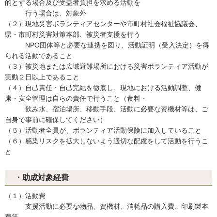
的とする場合及び受益者負担を求める活動を
行う場合は、対象外
（２）現地災害ボランティアセンターや市町村社会福祉協議会、
県・市町村災害対策本部、被災者支援を行う
NPO団体等と必要な連携を図り、活動証明（受入決定）を得
られる活動であること
（３）被災地または広域避難場所における災害ボランティア活動が
実動２日以上であること
（４）自己責任・自己完結を徹底し、現地における活動調整、健
康・安全管理は自らの責任で行うこと（食料・
飲み水、宿泊場所、移動手段、活動に必要な資機材等は、ご
自身で事前に確保してください）
（５）活動者全員が、ボランティア活動保険に加入していること
（６）感染リスクを拡大しないよう適切な配慮をして活動を行うこ
と
・助成対象経費
（１）活動費
支援活動に必要な物品、資機材、消耗品の購入費、印刷製本