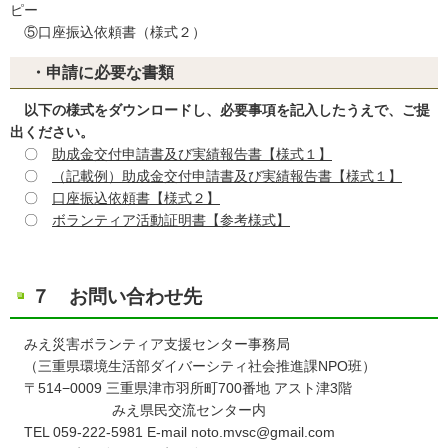
ピー
⑤口座振込依頼書（様式２）
・申請に必要な書類
以下の様式をダウンロードし、必要事項を記入したうえで、ご提
出ください。
〇
助成金交付申請書及び実績報告書【様式１】
〇
（記載例）助成金交付申請書及び実績報告書【様式１】
〇
口座振込依頼書【様式２】
〇
ボランティア活動証明書【参考様式】
７ お問い合わせ先
みえ災害ボランティア支援センター事務局
（三重県環境生活部ダイバーシティ社会推進課NPO班）
〒514−0009 三重県津市羽所町700番地 アスト津3階
みえ県民交流センター内
TEL 059-222-5981 E-mail noto.mvsc@gmail.com