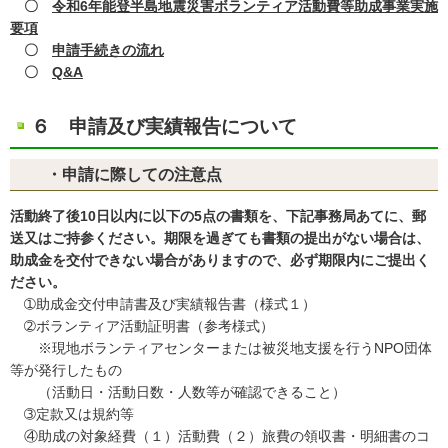
〇
令和6年能登半島地震
災害ボランティア活動費等助成事業実施
要項
〇
申請手続きの流れ
〇
Q&A
６ 申請及び実績報告について
・申請に際しての注意点
活動終了後10日以内に以下の5点の書類を、下記事務局あてに、郵
送又はご持参ください。期限を過ぎても書類の提出がない場合は、
助成金を交付できない場合がありますので、必ず期限内にご提出く
ださい。
➀助成金交付申請書及び実績報告書（様式１）
➁ボランティア活動証明書（参考様式）
※現地ボランティアセンターまたは被災地支援を行うNPO団体
等が発行したもの
（活動日・活動日数・人数等が確認できること）
➂定款又は規約等
④助成の対象経費（１）活動費（２）旅費の領収書・明細書のコ