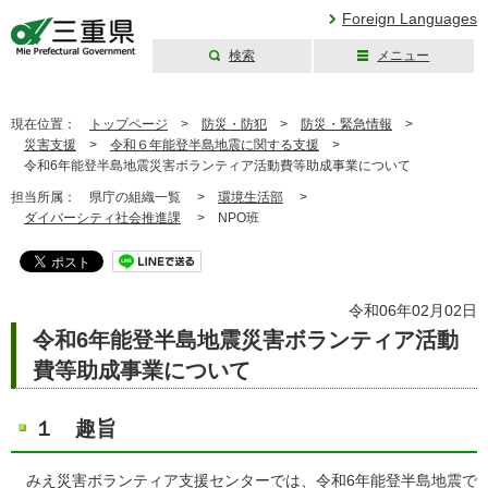
Foreign Languages
検索
メニュー
三重県公式ウェブ
サイト
現在位置：
トップページ
>
防災・防犯
>
防災・緊急情報
>
災害支援
>
令和６年能登半島地震に関する支援
>
令和6年能登半島地震災害ボランティア活動費等助成事業について
担当所属：
県庁の組織一覧 >
環境生活部
>
ダイバーシティ社会推進課
>
NPO班
令和06年02月02日
令和6年能登半島地震災害ボランティア活動
費等助成事業について
１ 趣旨
みえ災害ボランティア支援センターでは、令和6年能登半島地震で