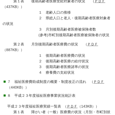
第１表 後期高齢者医療受給対象者の状況 （
ＰＤＦ
（437KB））
１ 老齢人口の推移
２ 県総人口と老人・後期高齢者医療対象者
の状況
３ 月別後期高齢者医療被保険者数
(参考)市町別後期高齢者医療被保険者の状況
第２表 月別後期高齢者医療費の状況 （
ＰＤＦ
（887KB））
１ 後期高齢者医療費の状況
２ 後期高齢者医療の給付状況
３ 後期高齢者医療諸率の状況
４ 療養費の支給状況
７ 福祉医療費助成制度の概要・制度改正の流れ （
ＰＤＦ
（440KB））
８ 平成２３年度福祉医療事業状況統計表
平成２３年度福祉医療実績一覧表 （
ＰＤＦ
（143KB））
第１表 障がい者（一般）医療費の状況（月別・市町別状