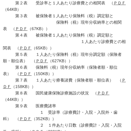
第２表 受診率と１人あたり診療費との相関表 （
ＰＤＦ
（64KB）
第３表 被保険者１人あたり保険料（税）調定額と
保険料（税）現年分収納率との相関
表 （
ＰＤＦ
（67KB））
第４表 被保険者１人あたり保険料（税）調定額と
１人あたり診療費との相
関表 （
ＰＤＦ
（65KB））
第５表 １人あたり保険料（税）現年分調定額（保険者
順・順位表） （
ＰＤＦ
（627KB））
第６表 保険料（税）現年分収納率（保険者順・順位
表） （
ＰＤＦ
（150KB））
第７表 １人あたり療養諸費（保険者順・順位表） （
Ｐ
ＤＦ
（158KB））
第８表 国民健康保険診療施設の状況 （
ＰＤＦ
（44KB））
第９表 医療費諸率
１ 受診率（診療費計・入院・入院外・歯
科） （
ＰＤＦ
（352KB））
２ １件あたり日数（診療費計・入院・入院