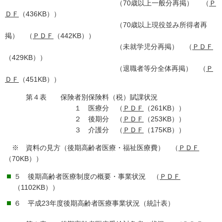
（70歳以上一般分再掲） （
Ｐ
ＤＦ
（436KB））
（70歳以上現役並み所得者再
掲） （
ＰＤＦ
（442KB））
（未就学児分再掲） （
ＰＤＦ
（429KB））
（退職者等分全体再掲） （
Ｐ
ＤＦ
（451KB））
第４表 保険者別保険料（税）賦課状況
１ 医療分 （
ＰＤＦ
（261KB））
２ 後期分 （
ＰＤＦ
（253KB））
３ 介護分 （
ＰＤＦ
（175KB））
※ 資料の見方（後期高齢者医療・福祉医療費） （
ＰＤＦ
（70KB））
５ 後期高齢者医療制度の概要・事業状況 （
ＰＤＦ
（1102KB））
６ 平成23年度後期高齢者医療事業状況（統計表）