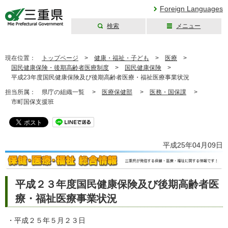
Foreign Languages
検索
メニュー
三重県公式ウェブ
サイト
現在位置：
トップページ
>
健康・福祉・子ども
>
医療
>
国民健康保険・後期高齢者医療制度
>
国民健康保険
>
平成23年度国民健康保険及び後期高齢者医療・福祉医療事業状況
担当所属：
県庁の組織一覧 >
医療保健部
>
医務・国保課
>
市町国保支援班
平成25年04月09日
平成２３年度国民健康保険及び後期高齢者医
療・福祉医療事業状況
・平成２５年５月２３日