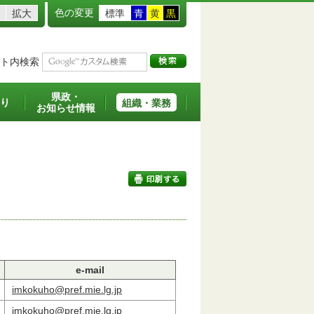
色の変更
拡大
標準
青
黄
黒
ト内検索
県政・
り
組織・業務
お知らせ情報
印刷する
e-mail
imkokuho@pref.mie.lg.jp
imkokuho@pref.mie.lg.jp