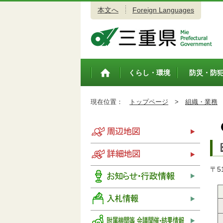
本文へ
Foreign Languages
三重県公式ウェブサイト
くらし・環境
防災・防
トップペ
ージ
現在位置：
トップページ
>
組織・業務
〒5