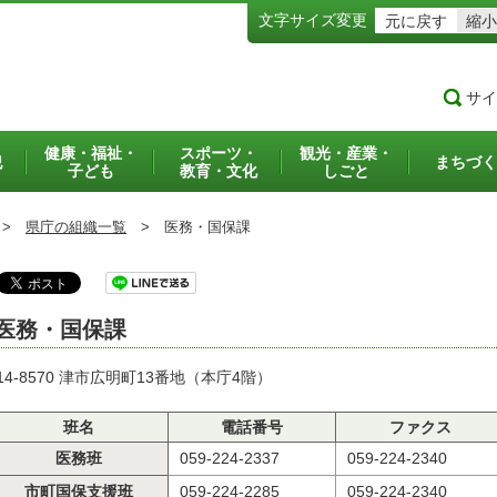
文字サイズ変更
元に戻す
縮小
サイ
健康・福祉・
スポーツ・
観光・産業・
犯
まちづく
子ども
教育・文化
しごと
>
県庁の組織一覧
>
医務・国保課
医務・国保課
14-8570 津市広明町13番地（本庁4階）
班名
電話番号
ファクス
医務班
059-224-2337
059-224-2340
市町国保支援班
059-224-2285
059-224-2340