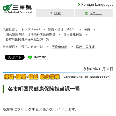
Foreign Languages
検索
メニュー
三重県公式ウェブ
サイト
現在位置：
トップページ
>
健康・福祉・子ども
>
医療
>
国民健康保険・後期高齢者医療制度
>
国民健康保険
>
各市町国民健康保険担当課一覧
担当所属：
県庁の組織一覧 >
医療保健部
>
医務・国保課
令和07年01月31日
各市町国民健康保険担当課一覧
※左右にフリックすると表がスライドします。