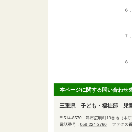
６
面
７
選
ま
８
児
本ページに関する問い合わせ
三重県 子ども・福祉部 児
〒514-8570
津市広明町13番地（本庁
電話番号：
059-224-2760
ファクス番号