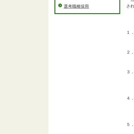
さ
選考職種採用
１
２
任
３
児
４
三
（
５
面