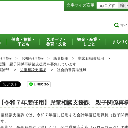
文字サイズ変更
元に戻す
縮小
サイ
健康・福祉・
スポーツ・
観光・産業・
犯
まちづく
子ども
教育・文化
しごと
らせ情報
>
お知らせ情報
>
職員採用
>
非常勤職員採用
>
課 親子関係再構築支援員を募集しています
祉部 >
児童相談支援課
>
社会的養育推進班
【令和７年度任用】児童相談支援課 親子関係再
童相談支援課では、令和７年度に任用する会計年度任用職員（親子関係
ます。
用期間、任用条件など詳しくは、公共職業安定所（ハローワーク）の求