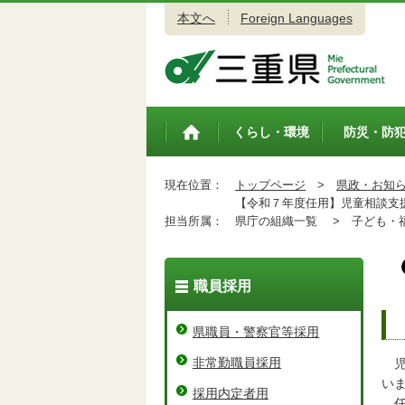
本文へ
Foreign Languages
三重県公式ウェブサイト
くらし・環境
防災・防
トップペ
ージ
現在位置：
トップページ
>
県政・お知
【令和７年度任用】児童相談支援
担当所属：
県庁の組織一覧 >
子ども・福
職員採用
県職員・警察官等採用
非常勤職員採用
児
い
採用内定者用
任