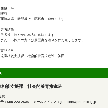
．面接日時
随時
接会場、時間等は、応募者に連絡します。
．選考結果
考後、速やかに本人に連絡します。
た、不採用の方には履歴書を速やかにお返しします。
．事務担当
童相談支援課 社会的養育推進班 神田
先
童相談支援課 社会的養育推進班
2階）
：059-228-2085
メールアドレス：
jidoucen@pref.mie.lg.jp