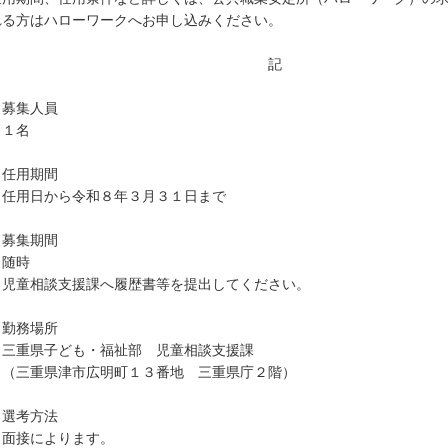
れる方はハローワークへお申し込みください。
記
．募集人員
１名
．任用期間
用日から令和８年３月３１日まで
．募集期間
随時
童相談支援課へ履歴書等を提出してください。
．勤務場所
重県子ども・福祉部 児童相談支援課
三重県津市広明町１３番地 三重県庁２階）
．選考方法
接によります。