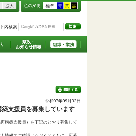
色の変更
拡大
標準
青
黄
黒
ト内検索
県政・
り
組織・業務
お知らせ情報
令和07年09月02日
構築支援員を募集しています
印刷する
再構築支援員）を下記のとおり募集して
人情報でご確認いただくとともに、応募