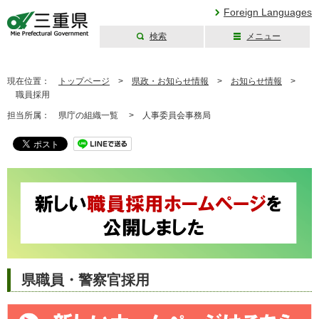
Foreign Languages
検索
メニュー
三重県公式ウェブ
サイト
現在位置：
トップページ
>
県政・お知らせ情報
>
お知らせ情報
>
職員採用
担当所属：
県庁の組織一覧 >
人事委員会事務局
県職員・警察官採用