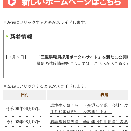
※左右にフリックすると表がスライドします。
新着情
【３月２日】
「三重県職員採用ポータルサイト」を新たに公開し
最新の試験情報等については、
こちら
からご覧くだ
※左右にフリックすると表がスライドします。
日付
表題
環境生活部くらし・交通安全課 会計年度
令和08年08月07日
生活相談修習生）を募集します。
令和08年08月07日
看護教育指導員（会計年度任用職員）を募