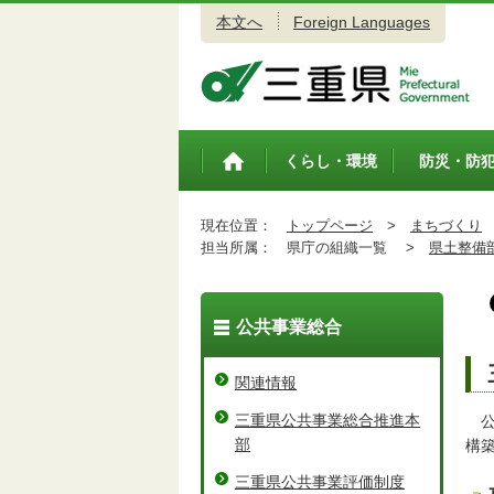
本文へ
Foreign Languages
三重県公式ウェブサイト
くらし・環境
防災・防
トップペ
ージ
現在位置：
トップページ
>
まちづくり
担当所属：
県庁の組織一覧 >
県土整備
公共事業総合
関連情報
三重県公共事業総合推進本
部
構
三重県公共事業評価制度