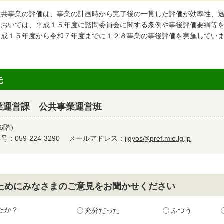
公共事業の評価は、事業の計画時から完了後の一貫した評価が効率性、
においては、平成１５年度に諮問委員会に関する条例や事後評価要綱等
成１５年度から令和７年度までに１２８事業の事後評価を実施してい
先
業運営課 公共事業運営班
6階）
：059-224-3290
メールアドレス：
jigyos@pref.mie.lg.jp
ためにみなさまのご意見をお聞かせください
たか？
充分だった
ふつう