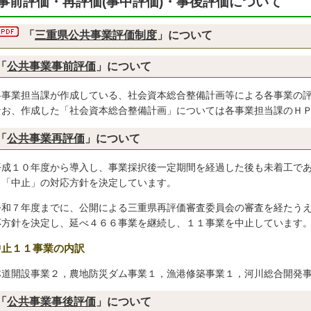
事前評価・再評価(事中評価)・事後評価について
「
三重県公共事業評価制度
」について
「
公共事業事前評価
」について
各事業担当課が作成している、社会資本総合整備計画等による各事業の
お、作成した「社会資本総合整備計画」については各事業担当課のＨＰ
「
公共事業再評価
」について
平成１０年度から導入し、事業採択後一定期間を経過した後も未着工で
」「中止」の対応方針を決定しています。
令和７年度までに、公開による三重県再評価審査委員会の審査を経たう
応方針を決定し、延べ４６６事業を継続し、１１事業を中止しています
中止１１事業の内訳
林道開設事業２，農地防災ダム事業１，漁港修築事業１，河川総合開発
「
公共事業事後評価
」について