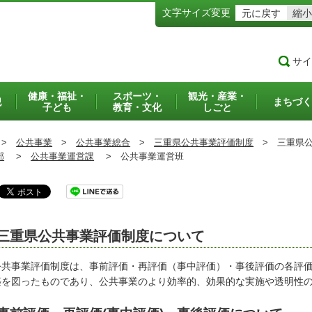
文字サイズ変更
元に戻す
縮小
サイ
健康・福祉・
スポーツ・
観光・産業・
犯
まちづく
子ども
教育・文化
しごと
>
公共事業
>
公共事業総合
>
三重県公共事業評価制度
>
三重県公
部
>
公共事業運営課
>
公共事業運営班
三重県公共事業評価制度について
公共事業評価制度は、事前評価・再評価（事中評価）・事後評価の各評
築を図ったものであり、公共事業のより効率的、効果的な実施や透明性