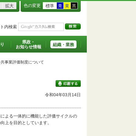
色の変更
拡大
標準
青
黄
黒
ト内検索
県政・
り
組織・業務
お知らせ情報
共事業評価制度について
令和04年03月14日
印刷する
価による一体的に機能した評価サイクルの
の向上を目的としています。