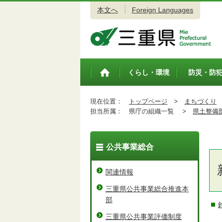
本文へ
Foreign Languages
三重県公式ウェブサイト
くらし・環境
防災・防
トップペ
ージ
現在位置：
トップページ
>
まちづくり
担当所属：
県庁の組織一覧 >
県土整備
公共事業総合
関連情報
三重県公共事業総合推進本
部
三重県公共事業評価制度