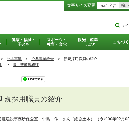
文字サイズ変更
元に戻す
縮小
サイ
健康・福祉・
スポーツ・
観光・産業・
犯
まちづく
子ども
教育・文化
しごと
>
公共事業
>
公共事業総合
>
新規採用職員の紹介
部
>
県土整備総務課
ツイート
新規採用職員の紹介
鈴鹿建設事務所保全室 中島 伸 さん（総合土木）
（令和06年02月0