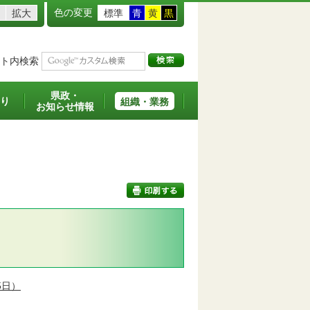
色の変更
拡大
標準
青
黄
黒
ト内検索
県政・
り
組織・業務
お知らせ情報
印刷する
5日）