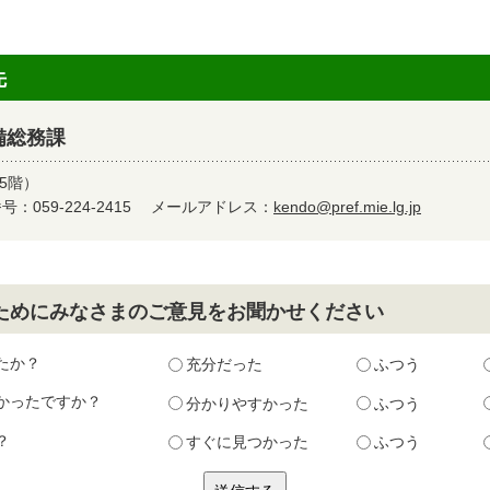
先
備総務課
5階）
：059-224-2415
メールアドレス：
kendo@pref.mie.lg.jp
ためにみなさまのご意見をお聞かせください
たか？
充分だった
ふつう
かったですか？
分かりやすかった
ふつう
？
すぐに見つかった
ふつう