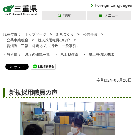
Foreign Languages
検索
メニュー
三重県公式ウェブ
サイト
現在位置：
トップページ
>
まちづくり
>
公共事業
>
公共事業総合
>
新規採用職員の紹介
>
営繕課 三福 将馬 さん（行政・一般事務）
担当所属：
県庁の組織一覧 >
県土整備部
>
県土整備総務課
令和02年05月20日
新規採用職員の声