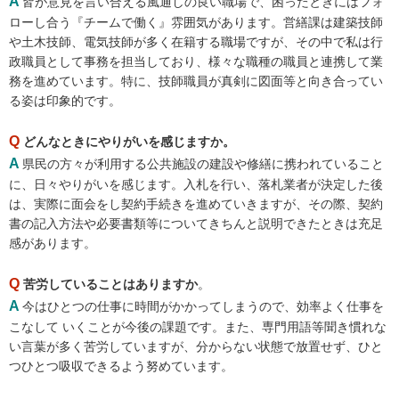
A
皆が意見を言い合える風通しの良い職場で、困ったときにはフォ
ローし合う『チームで働く』雰囲気があります。営繕課は建築技師
や土木技師、電気技師が多く在籍する職場ですが、その中で私は行
政職員として事務を担当しており、様々な職種の職員と連携して業
務を進めています。特に、技師職員が真剣に図面等と向き合ってい
る姿は印象的です。
Q
どんなときにやりがいを感じますか。
A
県民の方々が利用する公共施設の建設や修繕に携われていること
に、日々やりがいを感じます。入札を行い、落札業者が決定した後
は、実際に面会をし契約手続きを進めていきますが、その際、契約
書の記入方法や必要書類等についてきちんと説明できたときは充足
感があります。
Q
苦労していることはありますか
。
A
今はひとつの仕事に時間がかかってしまうので、効率よく仕事を
こなして いくことが今後の課題です。また、専門用語等聞き慣れな
い言葉が多く苦労していますが、分からない状態で放置せず、ひと
つひとつ吸収できるよう努めています。