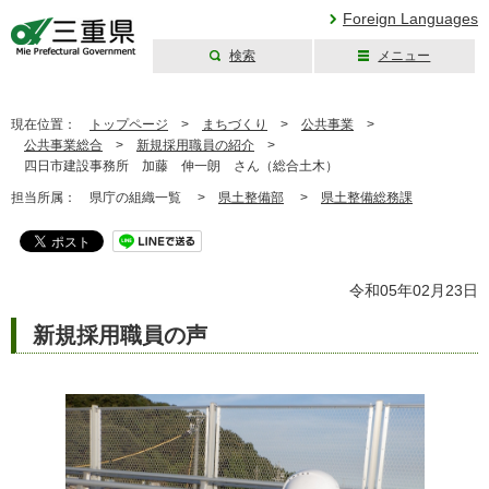
Foreign Languages
検索
メニュー
三重県公式ウェブ
サイト
現在位置：
トップページ
>
まちづくり
>
公共事業
>
公共事業総合
>
新規採用職員の紹介
>
四日市建設事務所 加藤 伸一朗 さん（総合土木）
担当所属：
県庁の組織一覧 >
県土整備部
>
県土整備総務課
令和05年02月23日
新規採用職員の声