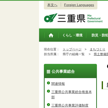
本文へ
Foreign Languages
三重県公式ウェブサイト
くらし・環境
防災・防
トップペ
ージ
現在位置：
トップページ
>
まちづくり
担当所属：
県庁の組織一覧 >
県土整備
公共事業総合
関連情報
三重県公共事業総合推進本
部
三重県公共事業評価制度