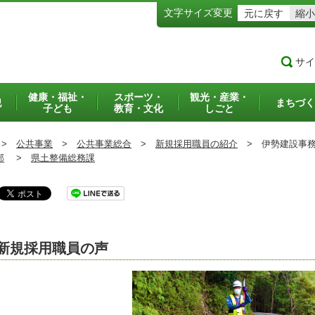
文字サイズ変更
元に戻す
縮小
サイ
健康・福祉・
スポーツ・
観光・産業・
犯
まちづく
子ども
教育・文化
しごと
>
公共事業
>
公共事業総合
>
新規採用職員の紹介
>
伊勢建設事務
部
>
県土整備総務課
新規採用職員の声