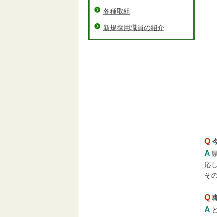
各種取組
新規採用職員の紹介
Q
A
応
そ
Q
A