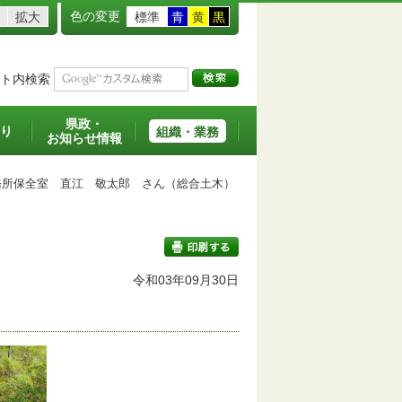
色の変更
拡大
標準
青
黄
黒
ト内検索
県政・
り
組織・業務
お知らせ情報
所保全室 直江 敬太郎 さん（総合土木）
令和03年09月30日
印刷する