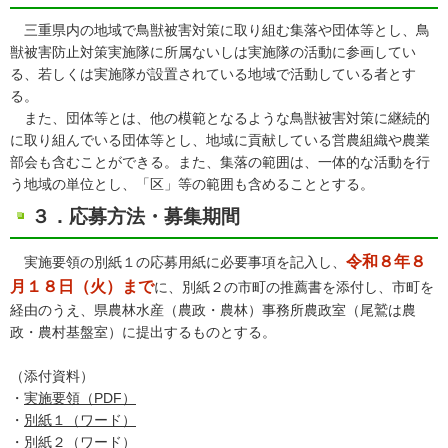
三重県内の地域で鳥獣被害対策に取り組む集落や団体等とし、鳥
獣被害防止対策実施隊に所属ないしは実施隊の活動に参画してい
る、若しくは実施隊が設置されている地域で活動している者とす
る。
また、団体等とは、他の模範となるような鳥獣被害対策に継続的
に取り組んでいる団体等とし、地域に貢献している営農組織や農業
部会も含むことができる。また、集落の範囲は、一体的な活動を行
う地域の単位とし、「区」等の範囲も含めることとする。
３．応募方法・募集期間
令和８年８
実施要領の別紙１の応募用紙に必要事項を記入し、
月１８日（火）まで
に、別紙２の市町の推薦書を添付し、市町を
経由のうえ、県農林水産（農政・農林）事務所農政室（尾鷲は農
政・農村基盤室）に提出するものとする。
（添付資料）
・
実施要領（PDF）
・
別紙１（ワード）
・
別紙２（ワード）