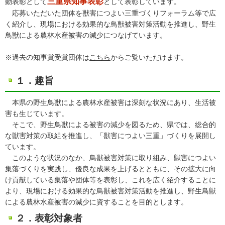
三重県知事表彰
動表彰として
として表彰しています。
応募いただいた団体を獣害につよい三重づくりフォーラム等で広
く紹介し、現場における効果的な鳥獣被害対策活動を推進し、野生
鳥獣による農林水産被害の減少につなげています。
※過去の知事賞受賞団体は
こちら
からご覧いただけます。
１．趣旨
本県の野生鳥獣による農林水産被害は深刻な状況にあり、生活被
害も生じています。
そこで、野生鳥獣による被害の減少を図るため、県では、総合的
な獣害対策の取組を推進し、「獣害につよい三重」づくりを展開し
ています。
このような状況のなか、鳥獣被害対策に取り組み、獣害につよい
集落づくりを実践し、優良な成果を上げるとともに、その拡大に向
け貢献している集落や団体等を表彰し、これを広く紹介することに
より、現場における効果的な鳥獣被害対策活動を推進し、野生鳥獣
による農林水産被害の減少に資することを目的とします。
２．表彰対象者