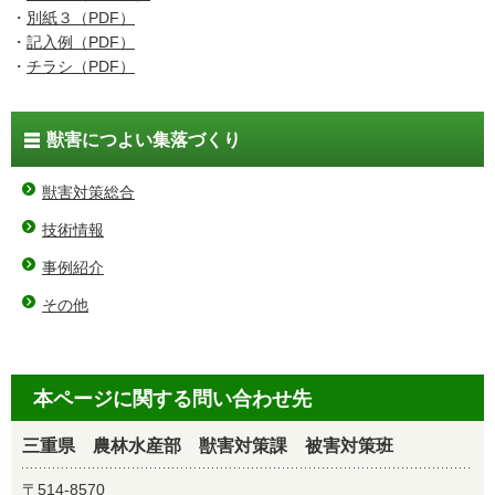
・
別紙３（PDF）
・
記入例（PDF）
・
チラシ（PDF）
獣害につよい集落づくり
獣害対策総合
技術情報
事例紹介
その他
本ページに関する問い合わせ先
三重県 農林水産部 獣害対策課 被害対策班
〒514-8570