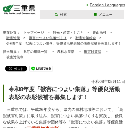
Foreign Languages
検索
メニュー
三重県公式ウェブ
サイト
現在位置：
トップページ
>
観光・産業・しごと
>
農山漁村
>
獣害対策
>
獣害につよい集落づくり
>
獣害対策総合
>
令和8年度「獣害につよい集落」等優良活動表彰の表彰候補を募集します！
担当所属：
県庁の組織一覧 >
農林水産部 >
獣害対策課
>
被害対策班
令和08年05月11日
令和8年度「獣害につよい集落」等優良活動
表彰の表彰候補を募集します！
三重県では、平成26年度から、県内の農村地域等において、「鳥
獣被害対策」に取り組み、獣害につよい集落づくりを実践し、優良
な成果を上げている集落や団体等を「獣害につよい集落」等優良活