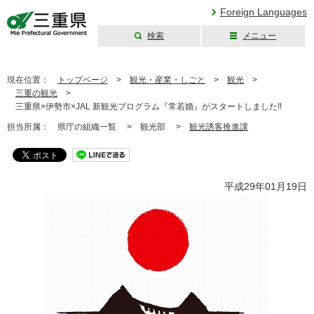
Foreign Languages
検索
メニュー
三重県公式ウェブ
サイト
現在位置：
トップページ
>
観光・産業・しごと
>
観光
>
三重の観光
>
三重県×伊勢市×JAL 新観光プログラム『常若婚』がスタートしました!!
担当所属：
県庁の組織一覧 >
観光部 >
観光誘客推進課
平成29年01月19日