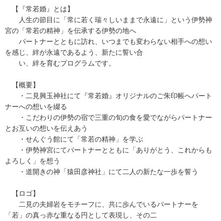
【『常若婚』とは】
人生の節目に「常に若く瑞々しいままで永遠に」という伊勢神
宮の「常若の精神」を伝承する伊勢の地へ
パートナーとともに訪れ、いつまでも変わらない相手への想い
を感じ、絆が永遠であるよう、新たに誓い合
い、絆を育むプログラムです。
【概要】
・二見興玉神社にて『常若婚』オリジナルのご朱印帳へパート
ナーへの想いを綴る
・こだわりの伊勢の宿で三重の旬の食を愛でながらパートナー
とお互いの想いを伝えあう
・せんぐう館にて「常若の精神」を学ぶ
・伊勢神宮にてパートナーとともに「ありがとう、これからも
よろしく」を想う
・道開きの神「猿田彦神社」にて二人の新たな一歩を誓う
【ロゴ】
二見の夫婦岩をモチーフに、共に歩んでいるパートナーを
「若」の真っ赤な重なる円として表現し、その二