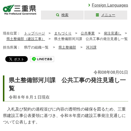
Foreign Languages
検索
メニュー
三重県公式ウェブ
サイト
現在位置：
トップページ
>
まちづくり
>
公共事業
>
発注見通し
>
県土整備部（建設工事）
>
県土整備部河川課 公共工事の発注見通し一覧
担当所属：
県庁の組織一覧 >
県土整備部
>
河川課
令和08年08月01日
県土整備部河川課 公共工事の発注見通し一
覧
令和８年８月１日現在
入札及び契約の過程並びに内容の透明性の確保を図るため、三重
県建設工事公表要領に基づき、令和８年度の建設工事発注見通しに
ついて公表します。