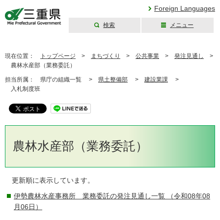
Foreign Languages
検索
メニュー
三重県公式ウェブ
サイト
現在位置：
トップページ
>
まちづくり
>
公共事業
>
発注見通し
>
農林水産部（業務委託）
担当所属：
県庁の組織一覧 >
県土整備部
>
建設業課
>
入札制度班
農林水産部（業務委託）
更新順に表示しています。
伊勢農林水産事務所 業務委託の発注見通し一覧
（令和08年08
月06日）